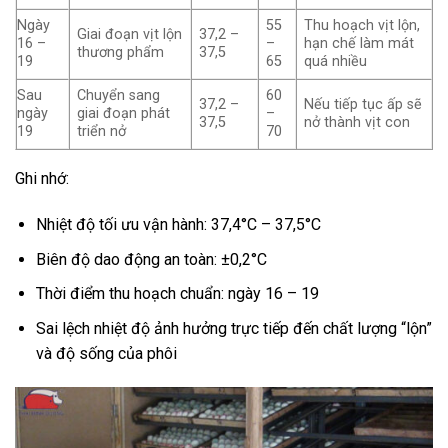
Ngày
55
Thu hoạch vịt lộn,
Giai đoạn vịt lộn
37,2 –
16 –
–
hạn chế làm mát
thương phẩm
37,5
19
65
quá nhiều
Sau
Chuyển sang
60
37,2 –
Nếu tiếp tục ấp sẽ
ngày
giai đoạn phát
–
37,5
nở thành vịt con
19
triển nở
70
Ghi nhớ:
Nhiệt độ tối ưu vận hành: 37,4°C – 37,5°C
Biên độ dao động an toàn: ±0,2°C
Thời điểm thu hoạch chuẩn: ngày 16 – 19
Sai lệch nhiệt độ ảnh hưởng trực tiếp đến chất lượng “lộn”
và độ sống của phôi