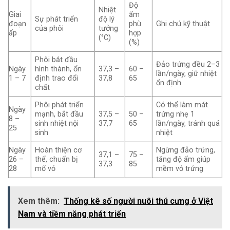
Độ
Nhiệt
Giai
ẩm
Sự phát triển
độ lý
đoạn
phù
Ghi chú kỹ thuật
của phôi
tưởng
ấp
hợp
(°C)
(%)
Phôi bắt đầu
Đảo trứng đều 2–3
Ngày
hình thành, ổn
37,3 –
60 –
lần/ngày, giữ nhiệt
1 – 7
định trao đổi
37,8
65
ổn định
chất
Phôi phát triển
Có thể làm mát
Ngày
mạnh, bắt đầu
37,5 –
50 –
trứng nhẹ 1
8 –
sinh nhiệt nội
37,7
65
lần/ngày, tránh quá
25
sinh
nhiệt
Ngày
Hoàn thiện cơ
Ngừng đảo trứng,
37,1 –
75 –
26 –
thể, chuẩn bị
tăng độ ẩm giúp
37,3
85
28
mổ vỏ
mềm vỏ trứng
Xem thêm:
Thống kê số người nuôi thú cưng ở Việt
Nam và tiềm năng phát triển