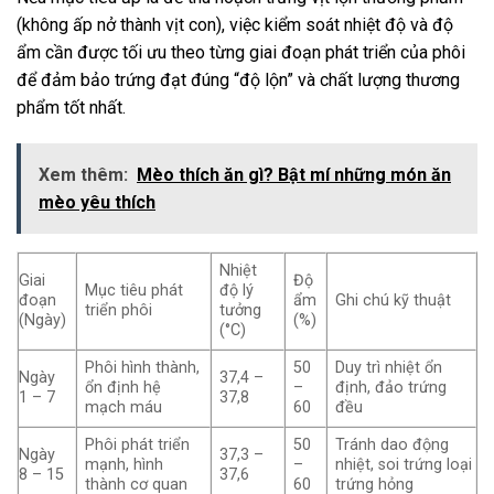
(không ấp nở thành vịt con), việc kiểm soát nhiệt độ và độ
ẩm cần được tối ưu theo từng giai đoạn phát triển của phôi
để đảm bảo trứng đạt đúng “độ lộn” và chất lượng thương
phẩm tốt nhất.
Xem thêm:
Mèo thích ăn gì? Bật mí những món ăn
mèo yêu thích
Nhiệt
Giai
Độ
Mục tiêu phát
độ lý
đoạn
ẩm
Ghi chú kỹ thuật
triển phôi
tưởng
(Ngày)
(%)
(°C)
Phôi hình thành,
50
Duy trì nhiệt ổn
Ngày
37,4 –
ổn định hệ
–
định, đảo trứng
1 – 7
37,8
mạch máu
60
đều
Phôi phát triển
50
Tránh dao động
Ngày
37,3 –
mạnh, hình
–
nhiệt, soi trứng loại
8 – 15
37,6
thành cơ quan
60
trứng hỏng