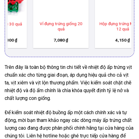
Vỉ đựng trứng giống 20
Hộp đựng trứng Malaysia
quả
12 quả
oảng
7,080
₫
4,150
₫
:
790 ₫
n
,300 ₫
Trên đây là toàn bộ thông tin chi tiết về nhiệt độ ấp trứng vịt
chuẩn xác cho từng giai đoạn, áp dụng hiệu quả cho cả vịt
ta, vịt xiêm và vịt lộn thương phẩm. Việc kiểm soát chặt chẽ
nhiệt độ và độ ẩm chính là chìa khóa quyết định tỷ lệ nở và
chất lượng con giống.
Để kiểm soát nhiệt độ buồng ấp một cách chính xác và tự
động, mời bạn tham khảo ngay các dòng máy ấp trứng chất
lượng cao đang được phân phối chính hãng tại cửa hàng của
chúng tôi. Liên hệ hotline hoặc ghé trực tiếp cửa hàng để