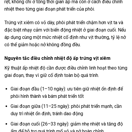
rệt, không chỉ ở tổng thời gian ấp mà còn ở cách điều chỉnh
nhiệt theo từng giai đoạn phát triển của phôi.
Trứng vịt xiêm có vỏ dày, phôi phát triển chậm hơn vịt ta và
đặc biệt nhạy cảm với biến động nhiệt ở giai đoạn cuối. Nếu
áp dụng cùng một mức nhiệt cố định như vịt thường, tỷ lệ nở
có thể giảm hoặc nở không đồng đều.
Nguyên tắc điều chỉnh nhiệt độ ấp trứng vịt xiêm
Kỹ thuật ấp nhiệt độ cần được điều chỉnh linh hoạt theo từng
giai đoạn, thay vì giữ cố định toàn bộ quá trình.
Giai đoạn đầu (1–10 ngày): ưu tiên giữ nhiệt ổn định để
phôi hình thành và bám phát triển tốt
Giai đoạn giữa (11–25 ngày): phôi phát triển mạnh, cần
duy trì nhiệt ổn định, tránh dao động
Giai đoạn cuối (26–33 ngày): giảm nhẹ nhiệt và tăng độ
ẩm để hỗ trợ quá trình mổ vỏ và nở hoàn chỉnh