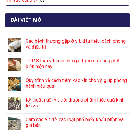
BÀI VIẾT MỚI
Các bệnh thường gặp ở vịt: dấu hiệu, cách phòng
và điều trị
TOP 8 loại vitamin cho gà được sử dụng phổ
biến hiện nay
Quy trình và cách tiêm vắc xin cho vịt giúp phòng
bệnh hiệu quả
Kỹ thuật nuôi vịt trời thương phẩm hiệu quả kinh
tế cao
Cám cho vịt đẻ: các loại phổ biến, khẩu phần và
giá bán