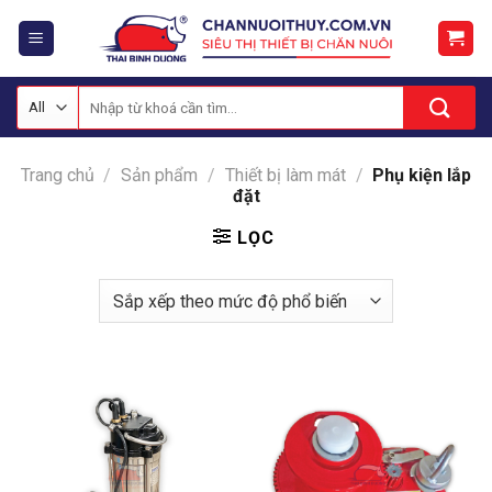
Skip
to
content
Tìm
kiếm:
Trang chủ
/
Sản phẩm
/
Thiết bị làm mát
/
Phụ kiện lắp
đặt
LỌC