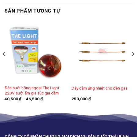
SẢN PHẨM TƯƠNG TỰ
Đèn sưởi hồng ngoại The Light
Dây cảm ứng nhiệt cho đèn gas
220V sưởi ấm gia súc gia cầm
Khoảng
40,500
₫
–
46,500
₫
250,000
₫
giá:
từ
40,500 ₫
đến
46,500 ₫
CÔNG TY CỔ PHẦN THƯƠNG MẠI DỊCH VỤ SẢN XUẤT THÁI BÌNH