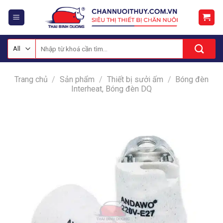
Skip
to
content
Tìm
kiếm:
Trang chủ
/
Sản phẩm
/
Thiết bị sưởi ấm
/
Bóng đèn
Interheat, Bóng đèn DQ