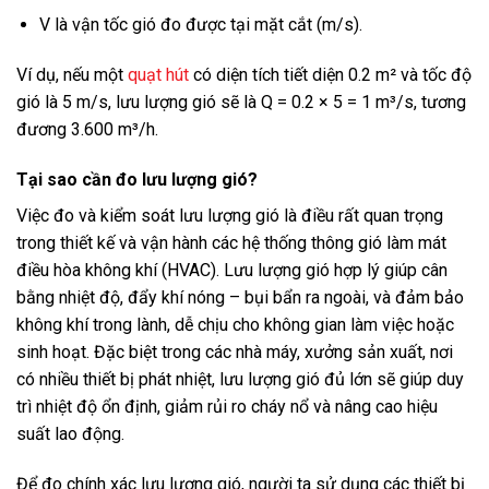
V là vận tốc gió đo được tại mặt cắt (m/s).
Ví dụ, nếu một
quạt hút
có diện tích tiết diện 0.2 m² và tốc độ
gió là 5 m/s, lưu lượng gió sẽ là Q = 0.2 × 5 = 1 m³/s, tương
đương 3.600 m³/h.
Tại sao cần đo lưu lượng gió?
Việc đo và kiểm soát lưu lượng gió là điều rất quan trọng
trong thiết kế và vận hành các hệ thống thông gió làm mát
điều hòa không khí (HVAC). Lưu lượng gió hợp lý giúp cân
bằng nhiệt độ, đẩy khí nóng – bụi bẩn ra ngoài, và đảm bảo
không khí trong lành, dễ chịu cho không gian làm việc hoặc
sinh hoạt. Đặc biệt trong các nhà máy, xưởng sản xuất, nơi
có nhiều thiết bị phát nhiệt, lưu lượng gió đủ lớn sẽ giúp duy
trì nhiệt độ ổn định, giảm rủi ro cháy nổ và nâng cao hiệu
suất lao động.
Để đo chính xác lưu lượng gió, người ta sử dụng các thiết bị