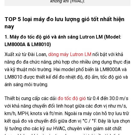
không khí (HVAC).
TOP 5 loại máy đo lưu lượng gió tốt nhất hiện
nay
1. Máy đo tốc độ gió và ánh sáng Lutron LM (Model:
LM8000A & LM8010)
Xuất xứ từ Đài Loan,
dòng máy Lutron LM
nổi bật với khả
năng đo đa chức năng, phù hợp cho nhiều ứng dụng thực địa
và kỹ thuật môi trường. Hai model phổ biến là LM8000A và
LM8010 được thiết kế để đo nhiệt độ, độ ẩm, tốc độ gió và
ánh sáng môi trường.
Thiết bị cung cấp các dải
đo tốc độ gió
từ 0.4 đến 30.0 m/s
với khả năng chuyển đổi linh hoạt giữa các đơn vị như m/s,
km/h, MPH, knots và ft/min. Ngoài ra máy còn hỗ trợ lưu trữ
kết quả đo và chuyển đổi giữa đơn vị °C / °F. Đây là lựa chọn
lý tưởng cho các kỹ sư HVAC, chuyên viên giám sát chất