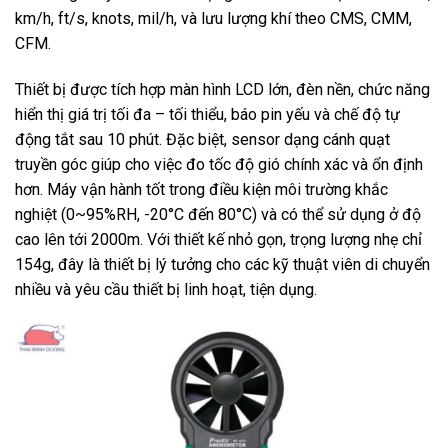
km/h, ft/s, knots, mil/h, và lưu lượng khí theo CMS, CMM,
CFM.
Thiết bị được tích hợp màn hình LCD lớn, đèn nền, chức năng
hiển thị giá trị tối đa – tối thiểu, báo pin yếu và chế độ tự
động tắt sau 10 phút. Đặc biệt, sensor dạng cánh quạt
truyền góc giúp cho việc đo tốc độ gió chính xác và ổn định
hơn. Máy vận hành tốt trong điều kiện môi trường khắc
nghiệt (0~95%RH, -20°C đến 80°C) và có thể sử dụng ở độ
cao lên tới 2000m. Với thiết kế nhỏ gọn, trọng lượng nhẹ chỉ
154g, đây là thiết bị lý tưởng cho các kỹ thuật viên di chuyển
nhiều và yêu cầu thiết bị linh hoạt, tiện dụng.