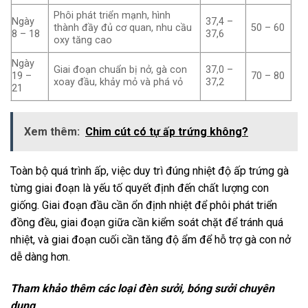
Phôi phát triển mạnh, hình
Ngày
37,4 –
thành đầy đủ cơ quan, nhu cầu
50 – 60
8 – 18
37,6
oxy tăng cao
Ngày
Giai đoạn chuẩn bị nở, gà con
37,0 –
19 –
70 – 80
xoay đầu, khảy mỏ và phá vỏ
37,2
21
Xem thêm:
Chim cút có tự ấp trứng không?
Toàn bộ quá trình ấp, việc duy trì đúng nhiệt độ ấp trứng gà
từng giai đoạn là yếu tố quyết định đến chất lượng con
giống. Giai đoạn đầu cần ổn định nhiệt để phôi phát triển
đồng đều, giai đoạn giữa cần kiểm soát chặt để tránh quá
nhiệt, và giai đoạn cuối cần tăng độ ẩm để hỗ trợ gà con nở
dễ dàng hơn.
Tham khảo thêm các loại đèn sưởi, bóng sưởi chuyên
dụng