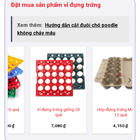
Đặt mua sản phẩm vỉ đựng trứng
Xem thêm:
Hướng dẫn cắt đuôi chó poodle
không chảy máu
Vỉ đựng trứng giống 20
Hộp đựng trứng Malaysia
quả
12 quả
oảng
7,080
₫
4,150
₫
:
790 ₫