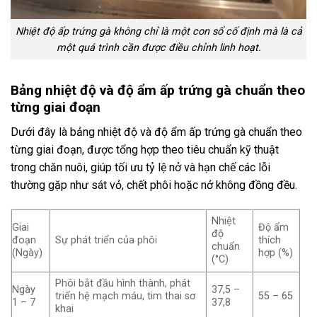
Nhiệt độ ấp trứng gà không chỉ là một con số cố định mà là cả
một quá trình cần được điều chỉnh linh hoạt.
Bảng nhiệt độ và độ ẩm ấp trứng gà chuẩn theo
từng giai đoạn
Dưới đây là bảng nhiệt độ và độ ẩm ấp trứng gà chuẩn theo
từng giai đoạn, được tổng hợp theo tiêu chuẩn kỹ thuật
trong chăn nuôi, giúp tối ưu tỷ lệ nở và hạn chế các lỗi
thường gặp như sát vỏ, chết phôi hoặc nở không đồng đều.
Nhiệt
Giai
Độ ẩm
độ
đoạn
Sự phát triển của phôi
thích
chuẩn
(Ngày)
hợp (%)
(°C)
Phôi bắt đầu hình thành, phát
Ngày
37,5 –
triển hệ mạch máu, tim thai sơ
55 – 65
1 – 7
37,8
khai