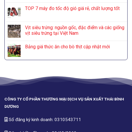
TOP 7 máy đo tốc độ gió giá rẻ, chất lượng tốt
Vịt siêu trứng: nguồn gốc, đặc điểm và các giống
vịt siêu trứng tại Việt Nam
Bảng giá thức ăn cho bò thịt cập nhật mới
CÔNG TY CỔ PHẦN THƯƠNG MẠI DỊCH VỤ SẢN XUẤT THÁI BÌNH
DƯƠNG
Số đăng ký kinh doanh: 0310543711