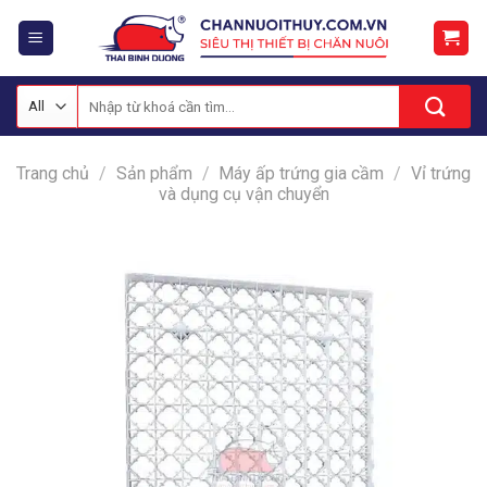
Skip
to
content
Tìm
kiếm:
Trang chủ
/
Sản phẩm
/
Máy ấp trứng gia cầm
/
Vỉ trứng
và dụng cụ vận chuyển