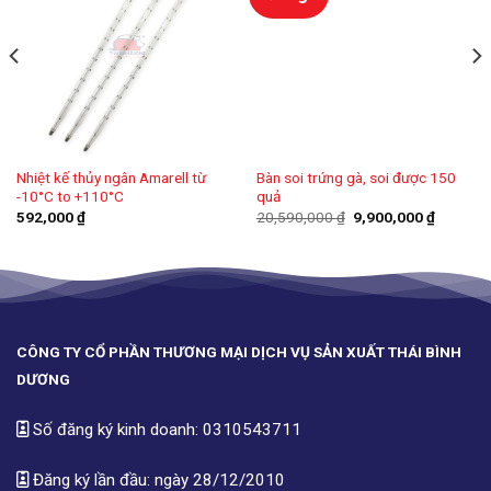
Nhiệt kế thủy ngân Amarell từ
Bàn soi trứng gà, soi được 150
-10°C to +110°C
quả
Giá
Giá
592,000
₫
20,590,000
₫
9,900,000
₫
gốc
hiện
là:
tại
20,590,000 ₫.
là:
9,900,00
CÔNG TY CỔ PHẦN THƯƠNG MẠI DỊCH VỤ SẢN XUẤT THÁI BÌNH
DƯƠNG
Số đăng ký kinh doanh: 0310543711
Đăng ký lần đầu: ngày 28/12/2010