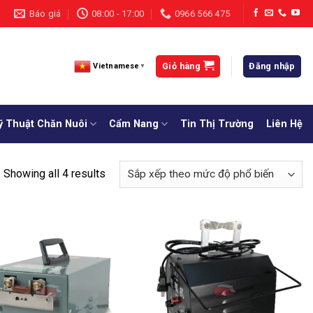
Báo giá
08:00 - 17:00
0966 566 475
Giỏ hàng
Đăng nhập
Vietnamese
▼
ỹ Thuật Chăn Nuôi
Cẩm Nang
Tin Thị Trường
Liên Hệ
Showing all 4 results