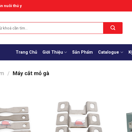
n nuôi thú y
Trang Chủ
Giới Thiệu
Sản Phẩm
Catalogue
K
ầm
/
Máy cắt mỏ gà