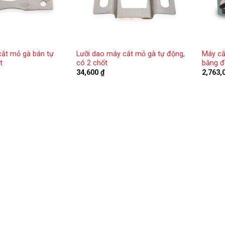
cắt mỏ gà bán tự
Lưỡi dao máy cắt mỏ gà tự động,
Máy cắ
t
có 2 chốt
bằng đ
34,600
₫
2,763,