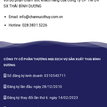
với bộ phận chăm sóc khách hàng của Công Ty CP TM DV
SX THÁI BÌNH DƯƠNG
Email: info@channuoithuy.com.vn
Hotline: 028.3831.5226
CÔNG TY CỔ PHẦN THƯƠNG MẠI DỊCH VỤ SẢN XUẤT THÁI BÌNH
DƯƠNG
Số đăng ký kinh doanh: 0310543711
Đăng ký lần đầu: ngày 28/12/2010
Đăng ký thay đổi lần thứ 6: ngày 14/02/2023