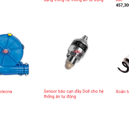
457,3
Sensor báo cạn đầy Doll cho hệ
otecna
Xoắn t
thống ăn tự động