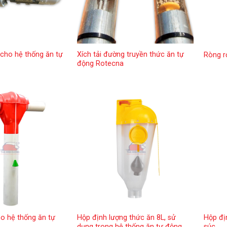
cho hệ thống ăn tự
Xích tải đường truyền thức ăn tự
Ròng r
động Rotecna
o hệ thống ăn tự
Hộp định lượng thức ăn 8L, sử
Hộp đị
dụng trong hệ thống ăn tự động
súc