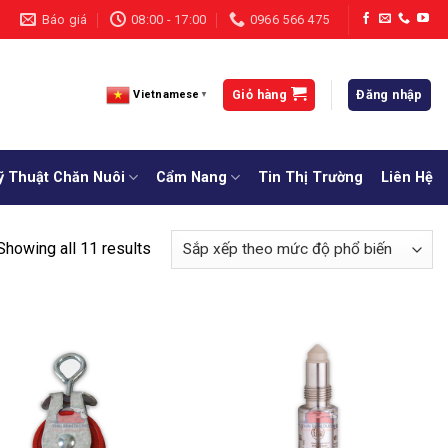
Báo giá
08:00 - 17:00
0966 566 475
Giỏ hàng
Đăng nhập
Vietnamese
▼
ỹ Thuật Chăn Nuôi
Cẩm Nang
Tin Thị Trường
Liên Hệ
Showing all 11 results