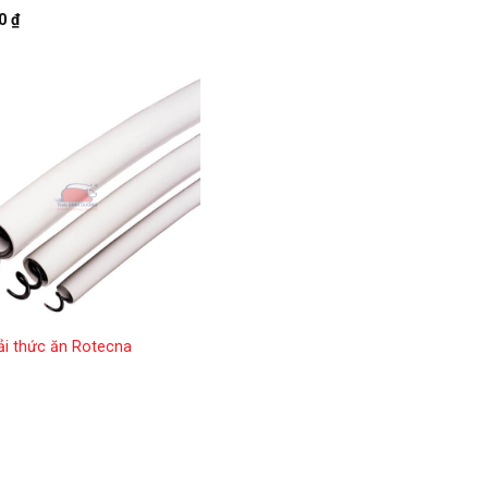
00
₫
ải thức ăn Rotecna