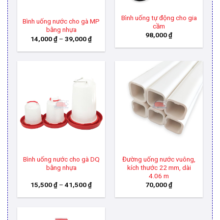
Bình uống tự động cho gia
Bình uống nước cho gà MP
cầm
bằng nhựa
98,000
₫
Khoảng
14,000
₫
–
39,000
₫
giá:
từ
14,000 ₫
đến
39,000 ₫
Bình uống nước cho gà DQ
Đường uống nước vuông,
bằng nhựa
kích thước 22 mm, dài
4.06 m
Khoảng
15,500
₫
–
41,500
₫
70,000
₫
giá:
từ
15,500 ₫
đến
41,500 ₫