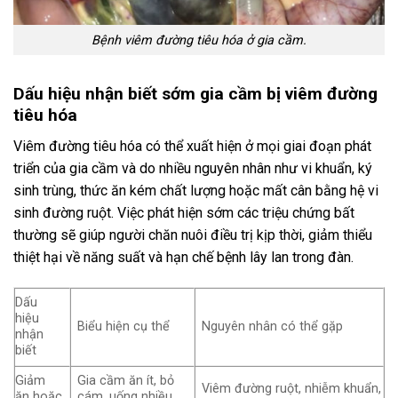
Bệnh viêm đường tiêu hóa ở gia cầm.
Dấu hiệu nhận biết sớm gia cầm bị viêm đường
tiêu hóa
Viêm đường tiêu hóa có thể xuất hiện ở mọi giai đoạn phát
triển của gia cầm và do nhiều nguyên nhân như vi khuẩn, ký
sinh trùng, thức ăn kém chất lượng hoặc mất cân bằng hệ vi
sinh đường ruột. Việc phát hiện sớm các triệu chứng bất
thường sẽ giúp người chăn nuôi điều trị kịp thời, giảm thiểu
thiệt hại về năng suất và hạn chế bệnh lây lan trong đàn.
Dấu
hiệu
Biểu hiện cụ thể
Nguyên nhân có thể gặp
nhận
biết
Giảm
Gia cầm ăn ít, bỏ
Viêm đường ruột, nhiễm khuẩn,
ăn hoặc
cám, uống nhiều