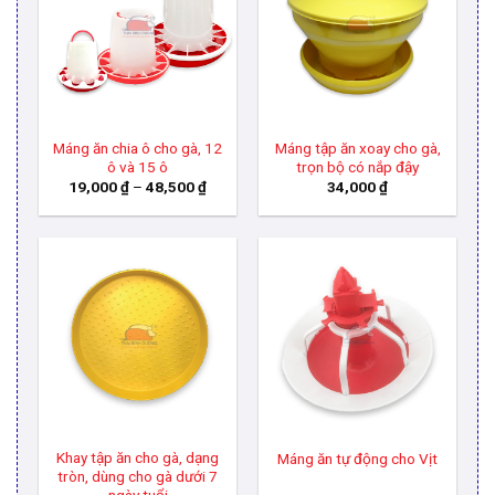
Máng ăn chia ô cho gà, 12
Máng tập ăn xoay cho gà,
ô và 15 ô
trọn bộ có nắp đậy
Khoảng
19,000
₫
–
48,500
₫
34,000
₫
giá:
từ
19,000 ₫
đến
48,500 ₫
Khay tập ăn cho gà, dạng
Máng ăn tự động cho Vịt
tròn, dùng cho gà dưới 7