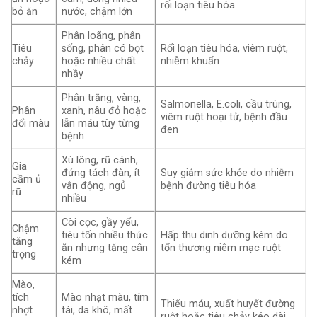
rối loạn tiêu hóa
bỏ ăn
nước, chậm lớn
Phân loãng, phân
Tiêu
sống, phân có bọt
Rối loạn tiêu hóa, viêm ruột,
chảy
hoặc nhiều chất
nhiễm khuẩn
nhầy
Phân trắng, vàng,
Salmonella, E.coli, cầu trùng,
Phân
xanh, nâu đỏ hoặc
viêm ruột hoại tử, bệnh đầu
đổi màu
lẫn máu tùy từng
đen
bệnh
Xù lông, rũ cánh,
Gia
đứng tách đàn, ít
Suy giảm sức khỏe do nhiễm
cầm ủ
vận động, ngủ
bệnh đường tiêu hóa
rũ
nhiều
Còi cọc, gầy yếu,
Chậm
tiêu tốn nhiều thức
Hấp thu dinh dưỡng kém do
tăng
ăn nhưng tăng cân
tổn thương niêm mạc ruột
trọng
kém
Mào,
tích
Mào nhạt màu, tím
Thiếu máu, xuất huyết đường
nhợt
tái, da khô, mất
ruột hoặc tiêu chảy kéo dài