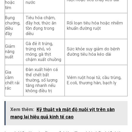
hoặc
nước
tím
Bụng
Tiêu hóa chậm,
chướng,
đầy hơi, thức ăn
Rối loạn tiêu hóa hoặc nhiễm
diều
tồn đọng trong
khuẩn đường ruột
đầy
diều
Gà đẻ ít trứng,
Giảm
trứng nhỏ, vỏ
Sức khỏe suy giảm do bệnh
năng
mỏng; gà thịt
đường tiêu hóa kéo dài
suất
chậm xuất chuồng
Đàn xuất hiện cá
Gia
thể chết bất
cầm
Viêm ruột hoại tử, cầu trùng,
thường, số lượng
chết rải
E.coli, thương hàn, bạch lỵ
tăng nhanh nếu
rác
không điều trị
Xem thêm:
Kỹ thuật và mật độ nuôi vịt trên sàn
mang lại hiệu quả kinh tế cao