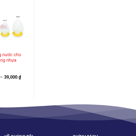
g nước cho
Máy cắt mỏ gà bán
ằng nhựa
tự động, biến trở
bằng đồng
Khoảng
–
39,000
₫
950,000
₫
giá:
từ
14,000 ₫
đến
39,000 ₫