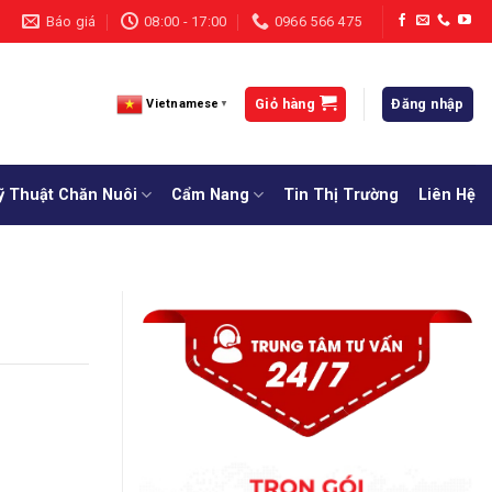
Báo giá
08:00 - 17:00
0966 566 475
Giỏ hàng
Đăng nhập
Vietnamese
▼
ỹ Thuật Chăn Nuôi
Cẩm Nang
Tin Thị Trường
Liên Hệ