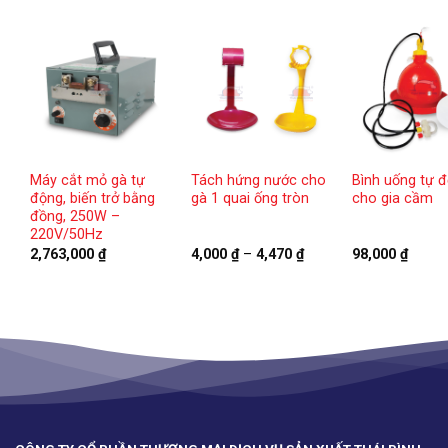
Máy cắt mỏ gà tự
Tách hứng nước cho
Bình uống tự 
động, biến trở bằng
gà 1 quai ống tròn
cho gia cầm
đồng, 250W –
220V/50Hz
Khoảng
2,763,000
₫
4,000
₫
–
4,470
₫
98,000
₫
giá:
từ
4,000 ₫
đến
4,470 ₫