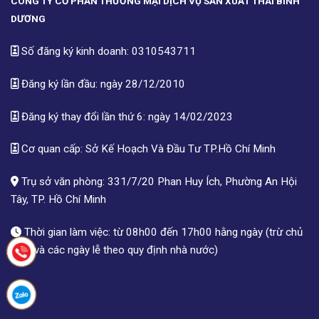
CÔNG TY CỔ PHẦN THƯƠNG MẠI DỊCH VỤ SẢN XUẤT THÁI BÌNH
DƯƠNG
Số đăng ký kinh doanh: 0310543711
Đăng ký lần đầu: ngày 28/12/2010
Đăng ký thay đổi lần thứ 6: ngày 14/02/2023
Cơ quan cấp: Sở Kế Hoạch Và Đầu Tư TP.Hồ Chí Minh
Trụ sở văn phòng: 331/7/20 Phan Huy Ích, Phường An Hội
Tây, TP. Hồ Chí Minh
Thời gian làm việc: từ 08h00 đến 17h00 hằng ngày (trừ chủ
nhật và các ngày lễ theo quy định nhà nước)