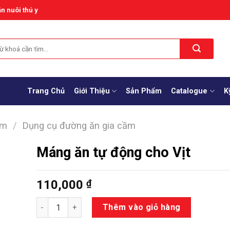
n nuôi thú y
Trang Chủ
Giới Thiệu
Sản Phẩm
Catalogue
K
ầm
/
Dụng cụ đường ăn gia cầm
Máng ăn tự động cho Vịt
110,000
₫
Số lượng
Thêm vào giỏ hàng