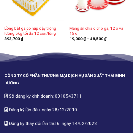
Lồng bắt gà có nắp đậy trọng
Máng ăn chia ô cho gà, 12 ô và
lượng 5kg tối đa 12 con/lồng
15 ô
Khoảng
393,700
₫
19,000
₫
–
48,500
₫
giá:
từ
19,000 ₫
đến
48,500 ₫
CÔNG TY CỔ PHẦN THƯƠNG MẠI DỊCH VỤ SẢN XUẤT THÁI BÌNH
DƯƠNG
Số đăng ký kinh doanh: 0310543711
Đăng ký lần đầu: ngày 28/12/2010
Đăng ký thay đổi lần thứ 6: ngày 14/02/2023