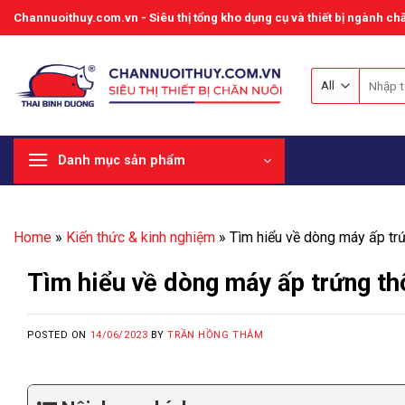
Skip
Channuoithuy.com.vn - Siêu thị tổng kho dụng cụ và thiết bị ngành chă
to
content
Tìm
kiếm:
Danh mục sản phẩm
Home
»
Kiến thức & kinh nghiệm
»
Tìm hiểu về dòng máy ấp trứ
Tìm hiểu về dòng máy ấp trứng th
POSTED ON
14/06/2023
BY
TRẦN HỒNG THẮM