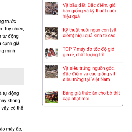
Vịt bầu đất: Đặc điểm, giá
bán giống và kỹ thuật nuôi
hiệu quả
ng trước
. Tuy nhiên,
Kỹ thuật nuôi ngan con (vịt
xiêm) hiệu quả kinh tế cao
ư tự động
a cạnh giá
TOP 7 máy đo tốc độ gió
ông minh
giá rẻ, chất lượng tốt
Vịt siêu trứng: nguồn gốc,
đặc điểm và các giống vịt
siêu trứng tại Việt Nam
Bảng giá thức ăn cho bò thịt
và tự động
cập nhật mới
 này không
 vậy, có thể
vào máy ấp,