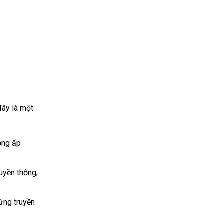
đây là một
ường ấp
uyền thống,
ứng truyền