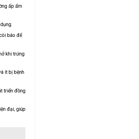
ường ấp ẩm
 dụng.
còi báo để
ở khi trứng
à ít bị bệnh
t triển đồng
ện đại, giúp