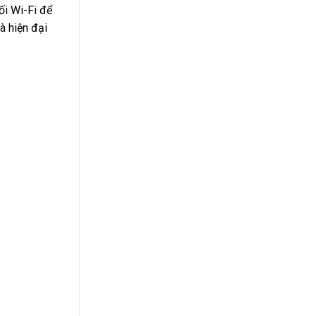
ối Wi-Fi để
à hiện đại