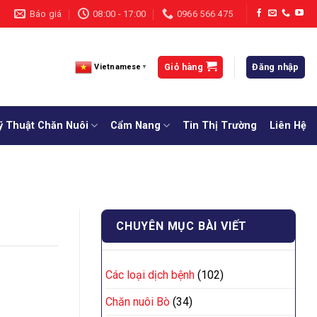
Báo giá
08:00 - 17:00
0966 566 475
Giỏ hàng
Đăng nhập
Vietnamese
▼
ỹ Thuật Chăn Nuôi
Cẩm Nang
Tin Thị Trường
Liên Hệ
CHUYÊN MỤC BÀI VIẾT
Các loại dịch bệnh
(102)
Chăn nuôi Bò
(34)