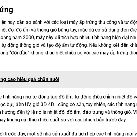
rứng
iện nay, cần so sánh với các loại máy ấp trứng thủ công và tự độ
iệt độ, độ ẩm và thông gió bằng tay, mặc dù có sử dụng đèn điện
khoảng năm 2000, máy này đã tích hợp nhiều tính năng hiện đại nh
ỳ, tự động thông gió và tạo độ ẩm tự động. Nếu không xét đến khí
 động “đời đầu” không khác biệt nhiều so với các máy ấp trứng th
âng cao hiệu quả chăn nuôi
c tính năng như tự động tạo độ ẩm, tự động điều chỉnh nhiệt độ 
 lọc bụi, đèn UV, gió 3D 4D… cũng có sẵn, tuy nhiên, các tính năng
hưởng đến tỷ lệ nở là nhiệt độ, độ ẩm, đảo trứng và thông gió. Vì
ay không cải thiện hiệu suất so với các phiên bản trước đây.
ới trước đây, một số nhà sản xuất đã tích hợp các tính năng mới 