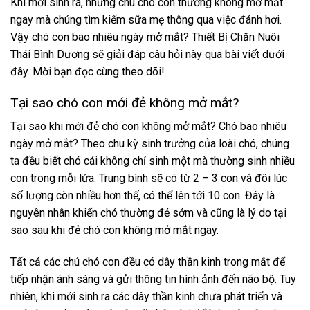
Khi mới sinh ra, những chú chó con thường không mở mắt
ngay mà chúng tìm kiếm sữa mẹ thông qua việc đánh hơi.
Vậy
chó con bao nhiêu ngày mở mắt
? Thiết Bị Chăn Nuôi
Thái Bình Dương sẽ giải đáp câu hỏi này qua bài viết dưới
đây. Mời bạn đọc cùng theo dõi!
Tại sao chó con mới đẻ không mở mắt?
Tại sao khi mới đẻ chó con không mở mắt? Chó bao nhiêu
ngày mở mắt? Theo chu kỳ sinh trưởng của loài chó, chúng
ta đều biết chó cái không chỉ sinh một mà thường sinh nhiều
con trong mỗi lứa. Trung bình sẽ có từ 2 – 3 con và đôi lúc
số lượng còn nhiều hơn thế, có thể lên tới 10 con. Đây là
nguyên nhân khiến chó thường đẻ sớm và cũng là lý do tại
sao sau khi đẻ chó con không mở mắt ngay.
Tất cả các chú chó con đều có dây thần kinh trong mắt để
tiếp nhận ánh sáng và gửi thông tin hình ảnh đến não bộ. Tuy
nhiên, khi mới sinh ra các dây thần kinh chưa phát triển và