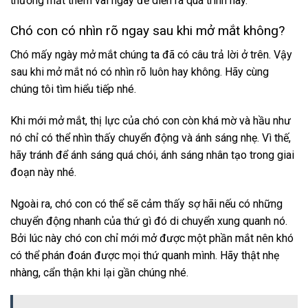
thường mất thêm vài ngày để diễn ra quá trình này.
Chó con có nhìn rõ ngay sau khi mở mắt không?
Chó mấy ngày mở mắt
chúng ta đã có câu trả lời ở trên. Vậy
sau khi mở mắt nó có nhìn rõ luôn hay không. Hãy cùng
chúng tôi tìm hiểu tiếp nhé.
Khi mới mở mắt, thị lực của chó con còn khá mờ và hầu như
nó chỉ có thể nhìn thấy chuyển động và ánh sáng nhẹ. Vì thế,
hãy tránh để ánh sáng quá chói, ánh sáng nhân tạo trong giai
đoạn này nhé.
Ngoài ra, chó con có thể sẽ cảm thấy sợ hãi nếu có những
chuyển động nhanh của thứ gì đó di chuyển xung quanh nó.
Bởi lúc này chó con chỉ mới mở được một phần mắt nên khó
có thể phán đoán được mọi thứ quanh mình. Hãy thật nhẹ
nhàng, cẩn thận khi lại gần chúng nhé.