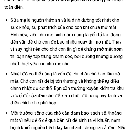
toàn diện.
Sữa mẹ là nguồn thức ăn và là dinh dưỡng tốt nhất cho
sức khỏe, sự phát triển của chó con khi chưa mở mắt.
Hơn nữa, việc cho mẹ sinh sớm cũng là yếu tố tác động
đến vấn đề
chó con đẻ bao nhiêu ngày thì mở mắt
. Thay
vì suy nghĩ nên cho chó con ăn gì để chúng mở mắt sớm
thì bạn hãy tập trung chăm sóc, bồi dưỡng những dưỡng
chất thiết yếu cho chó mẹ nhé.
Nhiệt độ cơ thể cũng là vấn đề chi phối
chó bao lâu mở
mắt
. Chó con rất dễ bị tổn thương và không thể tự điều
chỉnh nhiệt độ cơ thể. Bạn cần thường xuyên kiểm tra khu
vực ổ đẻ của đàn chó để xem nhiệt độ nóng hay lạnh và
điều chỉnh cho phù hợp.
Môi trường sống của chó cần đảm bảo sạch sẽ, thoáng
mát vì nếu để ổ đẻ quá bẩn rất dễ sinh ra vi khuẩn, nấm
bệnh khiến nguồn bệnh lây lan nhanh chóng ra cả đàn. Nếu