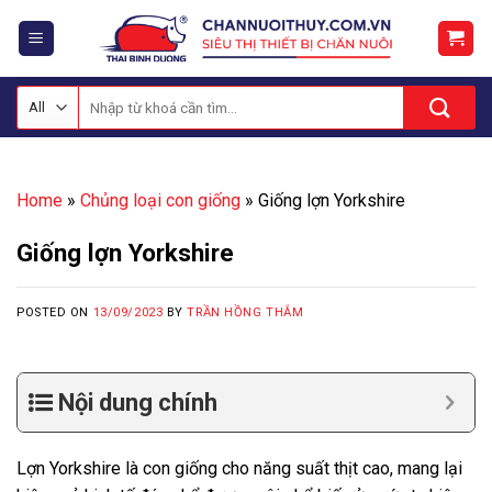
Skip
to
content
Tìm
kiếm:
Home
»
Chủng loại con giống
»
Giống lợn Yorkshire
Giống lợn Yorkshire
POSTED ON
13/09/2023
BY
TRẦN HỒNG THẮM
Nội dung chính
Lợn Yorkshire là con giống cho năng suất thịt cao, mang lại