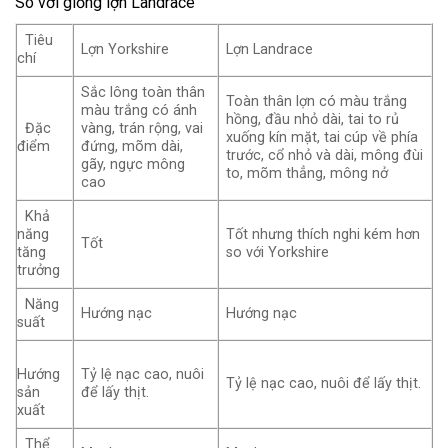
So với giống lợn Landrace
Tiêu
Lợn Yorkshire
Lợn Landrace
chí
Sắc lông toàn thân
Toàn thân lợn có màu trắng
màu trắng có ánh
hồng, đầu nhỏ dài, tai to rủ
Đặc
vàng, trán rộng, vai
xuống kín mặt, tai cúp về phía
điểm
đứng, mõm dài,
trước, cổ nhỏ và dài, mông đùi
gãy, ngực mông
to, mõm thẳng, mông nở
cao
Khả
năng
Tốt nhưng thích nghi kém hơn
Tốt
tăng
so với Yorkshire
trưởng
Năng
Hướng nạc
Hướng nạc
suất
Hướng
Tỷ lệ nạc cao, nuôi
Tỷ lệ nạc cao, nuôi để lấy thịt.
sản
để lấy thịt.
xuất
Thể