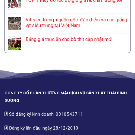
TOP 7 máy đo tốc độ gió giá rẻ, chất lượng tốt
Vịt siêu trứng: nguồn gốc, đặc điểm và các giống
vịt siêu trứng tại Việt Nam
Bảng giá thức ăn cho bò thịt cập nhật mới
CÔNG TY CỔ PHẦN THƯƠNG MẠI DỊCH VỤ SẢN XUẤT THÁI BÌNH
DƯƠNG
Số đăng ký kinh doanh: 0310543711
Đăng ký lần đầu: ngày 28/12/2010