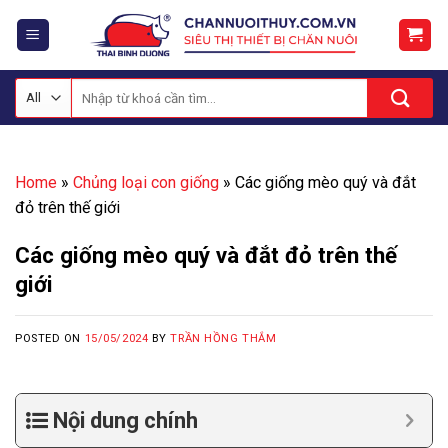
Skip
to
content
Tìm
kiếm:
Home
»
Chủng loại con giống
»
Các giống mèo quý và đắt
đỏ trên thế giới
Các giống mèo quý và đắt đỏ trên thế
giới
POSTED ON
15/05/2024
BY
TRẦN HỒNG THẮM
Nội dung chính