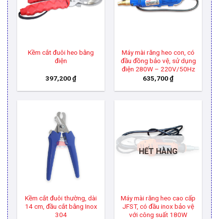
Kềm cắt đuôi heo bằng
Máy mài răng heo con, có
điện
đầu đồng bảo vệ, sử dụng
điện 280W – 220V/50Hz
397,200
₫
635,700
₫
HẾT HÀNG
Kềm cắt đuôi thường, dài
Máy mài răng heo cao cấp
14 cm, đầu cắt bằng Inox
JFST, có đầu inox bảo vệ
304
với công suất 180W