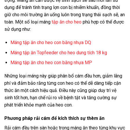
trọng. Máng ăn cần được vệ sinh sạch sẽ sau mỗi lần sử
dụng để tránh tình trạng lợn con bị nhiễm khuẩn, đồng thời
giữ cho môi trường ăn uống luôn trong trạng thái sạch sẽ, an
toàn. Một số loại máng
tập ăn cho heo
phù hợp có thể được
sử dụng như:
Máng tập ăn cho heo con bằng nhựa DQ
Máng tập ăn Topfeeder cho heo dung tích 18 kg
Máng tập ăn cho heo con bằng nhựa MP
Những loại máng này giúp phân bổ cám đều hơn, giảm lãng
phí và đảm bảo rằng từng con heo có thể dễ dàng tiếp cận
thức ăn một cách hiệu quả. Điều này cũng giúp duy trì vệ
sinh tốt hơn, hạn chế rủi ro về bệnh tật và tăng cường sự
phát triển khỏe mạnh của heo con.
Phương pháp rải cám để kích thích sự thèm ăn
Rải cám đều trên sàn hoặc trong máng ăn theo từng khu vực