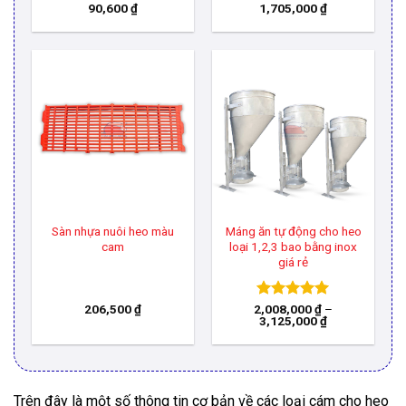
90,600
₫
1,705,000
₫
Sàn nhựa nuôi heo màu
Máng ăn tự động cho heo
cam
loại 1,2,3 bao bằng inox
giá rẻ
206,500
₫
2,008,000
Được xếp
₫
–
Khoảng
3,125,000
₫
hạng
5.00
giá:
5 sao
từ
2,008,000 ₫
đến
3,125,000 ₫
Trên đây là một số thông tin cơ bản về các loại cám cho heo