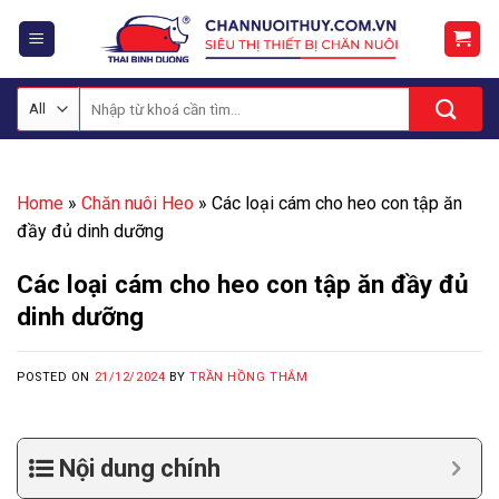
Skip
to
content
Tìm
kiếm:
Home
»
Chăn nuôi Heo
»
Các loại cám cho heo con tập ăn
đầy đủ dinh dưỡng
Các loại cám cho heo con tập ăn đầy đủ
dinh dưỡng
POSTED ON
21/12/2024
BY
TRẦN HỒNG THẮM
Nội dung chính