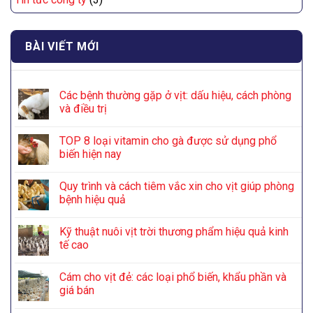
BÀI VIẾT MỚI
Các bệnh thường gặp ở vịt: dấu hiệu, cách phòng
và điều trị
TOP 8 loại vitamin cho gà được sử dụng phổ
biến hiện nay
Quy trình và cách tiêm vắc xin cho vịt giúp phòng
bệnh hiệu quả
Kỹ thuật nuôi vịt trời thương phẩm hiệu quả kinh
tế cao
Cám cho vịt đẻ: các loại phổ biến, khẩu phần và
giá bán