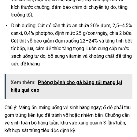
kích thước chuồng, đảm bảo chim di chuyển tự do, tăng
trưởng tốt.
Dinh dưỡng: Cút đẻ cần thức ăn chứa 20% đạm, 2,5–4,5%
canxi, 0,4% photpho, định mức 25 g/con/ngày, chia 2 bữa.
Cút thịt vỗ béo giảm đạm xuống 22–24% và tăng tinh bột
từ bắp, lúa, cám để thúc tăng trọng. Luôn cung cấp nước
sạch uống tự do, bổ sung vitamin và khoáng chất để tăng
sức đề kháng.
Xem thêm:
Phòng bệnh cho gà bằng tỏi mang lại
hiệu quả cao
Chú ý: Máng ăn, máng uống vệ sinh hàng ngày; ổ đẻ phải thu
gom trứng liên tục để tránh vỡ hoặc nhiễm bẩn. Chuồng cần
vệ sinh toàn bộ hàng tuần, khu vực xung quanh 3 lần/tuần,
kết hợp sát trùng tiêu độc định kỳ.