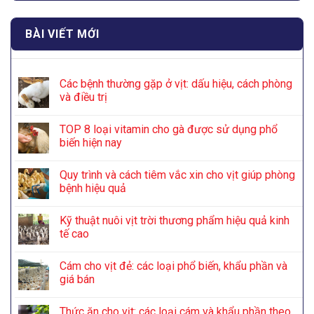
BÀI VIẾT MỚI
Các bệnh thường gặp ở vịt: dấu hiệu, cách phòng
và điều trị
TOP 8 loại vitamin cho gà được sử dụng phổ
biến hiện nay
Quy trình và cách tiêm vắc xin cho vịt giúp phòng
bệnh hiệu quả
Kỹ thuật nuôi vịt trời thương phẩm hiệu quả kinh
tế cao
Cám cho vịt đẻ: các loại phổ biến, khẩu phần và
giá bán
Thức ăn cho vịt: các loại cám và khẩu phần theo