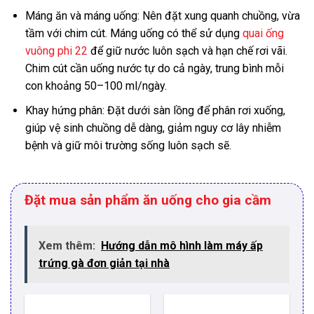
Máng ăn và máng uống: Nên đặt xung quanh chuồng, vừa
tầm với chim cút. Máng uống có thể sử dụng
quai ống
vuông phi 22
để giữ nước luôn sạch và hạn chế rơi vãi.
Chim cút cần uống nước tự do cả ngày, trung bình mỗi
con khoảng 50–100 ml/ngày.
Khay hứng phân: Đặt dưới sàn lồng để phân rơi xuống,
giúp vệ sinh chuồng dễ dàng, giảm nguy cơ lây nhiễm
bệnh và giữ môi trường sống luôn sạch sẽ.
Đặt mua sản phẩm ăn uống cho gia cầm
Xem thêm:
Hướng dẫn mô hình làm máy ấp
trứng gà đơn giản tại nhà