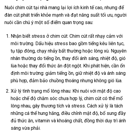
Nuôi chim cút tại nhà mang lại lợi ích kinh tế cao, nhưng để
đàn cút phát triển khỏe mạnh và đạt năng suất tối ưu, người
nuôi cần chú ý một số điểm quan trọng sau:
Nhận biết stress ở chim cút: Chim cút rất nhạy cảm với
môi trường. Dấu hiệu stress bao gồm tiếng kêu liên tục,
tụ tập đông, chạy nhảy bất thường hoặc lông xù. Nguyên
nhân thường do tiếng ồn, thay đổi ánh sáng, nhiệt độ, gió
lùa hoặc thay đổi thức ăn đột ngột. Khi phát hiện, cần ổn
định môi trường: giảm tiếng ồn, giữ nhiệt độ và ánh sáng
phù hợp, đảm bảo chuồng thoáng nhưng không gió lùa.
Xử lý tình trạng mổ lông nhau: Khi nuôi với mật độ cao
hoặc chế độ chăm sóc chưa hợp lý, chim cút có thể mổ
lông nhau, gây thương tích và stress. Cách xử lý là tách
những cá thể hung hăng, điều chỉnh mật độ, bổ sung đầy
đủ thức ăn, vitamin và khoáng chất, đồng thời duy trì ánh
sáng vừa phải.