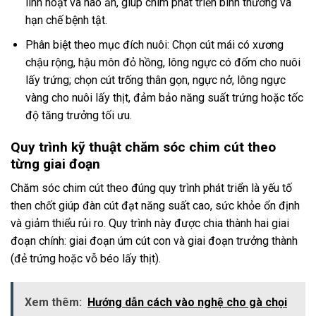
linh hoạt và háo ăn, giúp chim phát triển bình thường và
hạn chế bệnh tật.
Phân biệt theo mục đích nuôi: Chọn cút mái có xương
chậu rộng, hậu môn đỏ hồng, lông ngực có đốm cho nuôi
lấy trứng; chọn cút trống thân gọn, ngực nở, lông ngực
vàng cho nuôi lấy thịt, đảm bảo năng suất trứng hoặc tốc
độ tăng trưởng tối ưu.
Quy trình kỹ thuật chăm sóc chim cút theo
từng giai đoạn
Chăm sóc chim cút theo đúng quy trình phát triển là yếu tố
then chốt giúp đàn cút đạt năng suất cao, sức khỏe ổn định
và giảm thiểu rủi ro. Quy trình này được chia thành hai giai
đoạn chính: giai đoạn úm cút con và giai đoạn trưởng thành
(đẻ trứng hoặc vỗ béo lấy thịt).
Xem thêm:
Hướng dẫn cách vào nghệ cho gà chọi