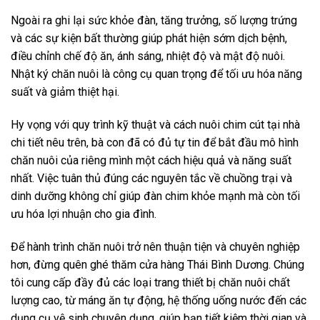
Ngoài ra ghi lại sức khỏe đàn, tăng trưởng, số lượng trứng
và các sự kiện bất thường giúp phát hiện sớm dịch bệnh,
điều chỉnh chế độ ăn, ánh sáng, nhiệt độ và mật độ nuôi.
Nhật ký chăn nuôi là công cụ quan trọng để tối ưu hóa năng
suất và giảm thiệt hại.
Hy vọng với quy trình kỹ thuật và cách nuôi chim cút tại nhà
chi tiết nêu trên, bà con đã có đủ tự tin để bắt đầu mô hình
chăn nuôi của riêng mình một cách hiệu quả và năng suất
nhất. Việc tuân thủ đúng các nguyên tắc về chuồng trại và
dinh dưỡng không chỉ giúp đàn chim khỏe mạnh mà còn tối
ưu hóa lợi nhuận cho gia đình.
Để hành trình chăn nuôi trở nên thuận tiện và chuyên nghiệp
hơn, đừng quên ghé thăm cửa hàng Thái Bình Dương. Chúng
tôi cung cấp đầy đủ các loại trang thiết bị chăn nuôi chất
lượng cao, từ máng ăn tự động, hệ thống uống nước đến các
dụng cụ vệ sinh chuyên dụng, giúp bạn tiết kiệm thời gian và