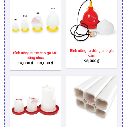
Bình uống tự động cho gia
Bình uống nước cho gà MP
cầm
bằng nhựa
98,000
₫
Khoảng
14,000
₫
–
39,000
₫
giá:
từ
14,000 ₫
đến
39,000 ₫