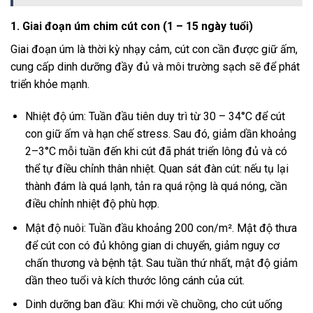
1. Giai đoạn úm chim cút con (1 – 15 ngày tuổi)
Giai đoạn úm là thời kỳ nhạy cảm, cút con cần được giữ ấm,
cung cấp dinh dưỡng đầy đủ và môi trường sạch sẽ để phát
triển khỏe mạnh.
Nhiệt độ úm: Tuần đầu tiên duy trì từ 30 – 34°C để cút
con giữ ấm và hạn chế stress. Sau đó, giảm dần khoảng
2–3°C mỗi tuần đến khi cút đã phát triển lông đủ và có
thể tự điều chỉnh thân nhiệt. Quan sát đàn cút: nếu tụ lại
thành đám là quá lạnh, tản ra quá rộng là quá nóng, cần
điều chỉnh nhiệt độ phù hợp.
Mật độ nuôi: Tuần đầu khoảng 200 con/m². Mật độ thưa
để cút con có đủ không gian di chuyển, giảm nguy cơ
chấn thương và bệnh tật. Sau tuần thứ nhất, mật độ giảm
dần theo tuổi và kích thước lông cánh của cút.
Dinh dưỡng ban đầu: Khi mới về chuồng, cho cút uống