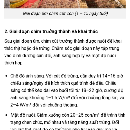
Giai đoạn úm chim cút con (1 – 15 ngày tuổi)
2. Giai đoạn chim trưởng thành và khai thác
Sau giai đoạn úm, chim cút trưởng thành được nuôi để khai
thác thịt hoặc đẻ trứng. Chăm sóc giai đoạn này tập trung
vào dinh dưỡng cân đối, ánh sáng hợp lý và mật độ nuôi
thích hợp.
Chế độ ánh sáng: Với cút đẻ trứng, cần duy trì 14–16 giờ
chiếu sáng/ngày để kích thích quá trình đẻ đều. Chiếu
sáng có thể kéo dài vào buổi tối từ 18–22 giờ, cường độ
ánh sáng khoảng 1–1,5 W/m² đối với chuồng lồng kín, và
2–4 W/m² đối với chuồng thoáng.
Mật độ nuôi: Giảm xuống còn 20–25 con/m² để tránh tình
trạng chen chúc, mổ nhau và tăng năng suất trứng. Đối
với cút thịt, mật độ có thể tăng nhẹ tùy vào quy mô và