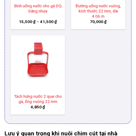
Bình uống nước cho gà DQ
Đường uống nước vuông,
bằng nhựa
kích thước 22 mm, dài
4.06 m
Khoảng
15,500
₫
–
41,500
₫
70,000
₫
giá:
từ
15,500 ₫
đến
41,500 ₫
Tách hứng nước 2 quai cho
gà, ống vuông 22 mm
4,850
₫
Lưu ý quan trọng khi nuôi chim cút tại nhà