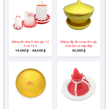
Máng ăn chia ô cho gà, 12
Máng tập ăn xoay cho gà,
ô và 15 ô
trọn bộ có nắp đậy
Khoảng
19,000
₫
–
48,500
₫
34,000
₫
giá:
từ
19,000 ₫
đến
48,500 ₫