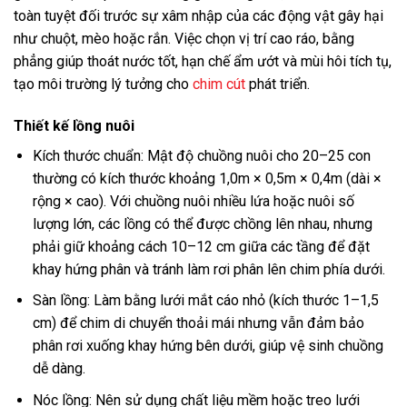
toàn tuyệt đối trước sự xâm nhập của các động vật gây hại
như chuột, mèo hoặc rắn. Việc chọn vị trí cao ráo, bằng
phẳng giúp thoát nước tốt, hạn chế ẩm ướt và mùi hôi tích tụ,
tạo môi trường lý tưởng cho
chim cút
phát triển.
Thiết kế lồng nuôi
Kích thước chuẩn: Mật độ chuồng nuôi cho 20–25 con
thường có kích thước khoảng 1,0m × 0,5m × 0,4m (dài ×
rộng × cao). Với chuồng nuôi nhiều lứa hoặc nuôi số
lượng lớn, các lồng có thể được chồng lên nhau, nhưng
phải giữ khoảng cách 10–12 cm giữa các tầng để đặt
khay hứng phân và tránh làm rơi phân lên chim phía dưới.
Sàn lồng: Làm bằng lưới mắt cáo nhỏ (kích thước 1–1,5
cm) để chim di chuyển thoải mái nhưng vẫn đảm bảo
phân rơi xuống khay hứng bên dưới, giúp vệ sinh chuồng
dễ dàng.
Nóc lồng: Nên sử dụng chất liệu mềm hoặc treo lưới