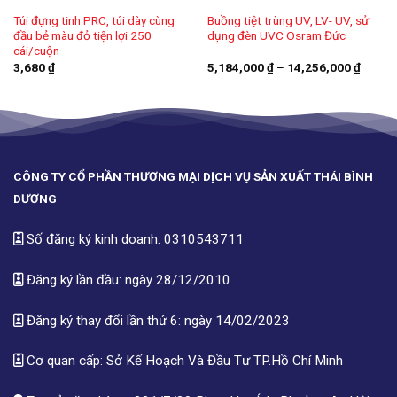
Túi đựng tinh PRC, túi dày cùng
Buồng tiệt trùng UV, LV- UV, sử
đầu bẻ màu đỏ tiện lợi 250
dụng đèn UVC Osram Đức
cái/cuộn
Khoản
3,680
₫
5,184,000
₫
–
14,256,000
₫
giá:
từ
5,184,
đến
14,256
CÔNG TY CỔ PHẦN THƯƠNG MẠI DỊCH VỤ SẢN XUẤT THÁI BÌNH
DƯƠNG
Số đăng ký kinh doanh: 0310543711
Đăng ký lần đầu: ngày 28/12/2010
Đăng ký thay đổi lần thứ 6: ngày 14/02/2023
Cơ quan cấp: Sở Kế Hoạch Và Đầu Tư TP.Hồ Chí Minh