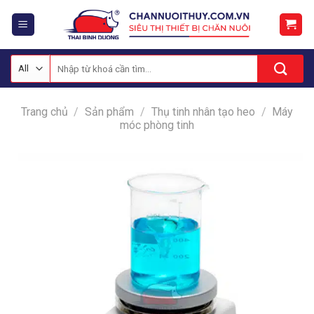
Skip
to
content
Tìm
kiếm:
Trang chủ
/
Sản phẩm
/
Thụ tinh nhân tạo heo
/
Máy
móc phòng tinh