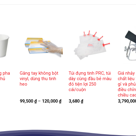
ng pha
Găng tay không bột
Túi đựng tinh PRC, túi
Giá nhảy
phủ
vinyl, dùng thu tinh
dày cùng đầu bẻ màu
chất liệu
heo
đỏ tiện lợi 250
gỉ và phủ
cái/cuộn
điều chỉ
chiều ca
Khoảng
99,500
₫
–
120,000
₫
3,680
₫
3,790,0
giá:
từ
99,500 ₫
đến
120,000 ₫