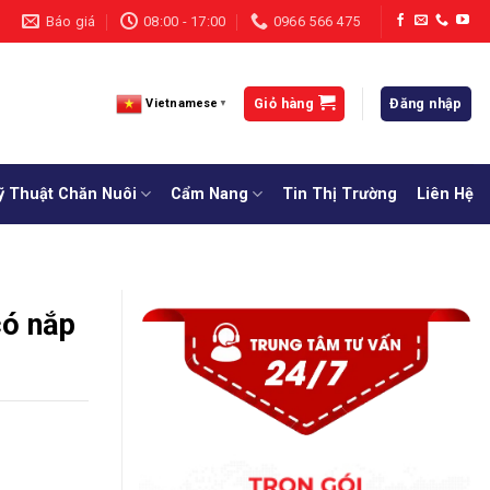
Báo giá
08:00 - 17:00
0966 566 475
Giỏ hàng
Đăng nhập
Vietnamese
▼
ỹ Thuật Chăn Nuôi
Cẩm Nang
Tin Thị Trường
Liên Hệ
có nắp