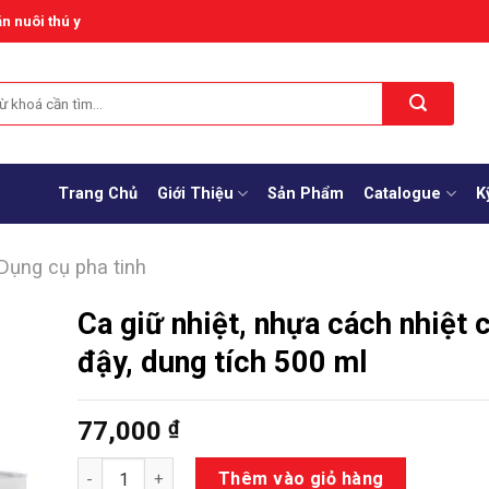
n nuôi thú y
Trang Chủ
Giới Thiệu
Sản Phẩm
Catalogue
K
Dụng cụ pha tinh
Ca giữ nhiệt, nhựa cách nhiệt 
đậy, dung tích 500 ml
77,000
₫
Số lượng
Thêm vào giỏ hàng