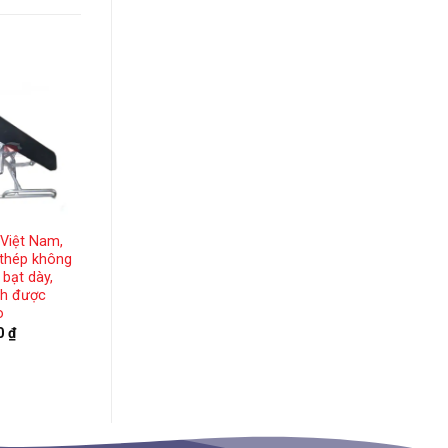
 Việt Nam,
Máy cất nước inox
 thép không
công suất 5 lít/h
 bạt dày,
nh được
o
00
₫
2,820,000
₫