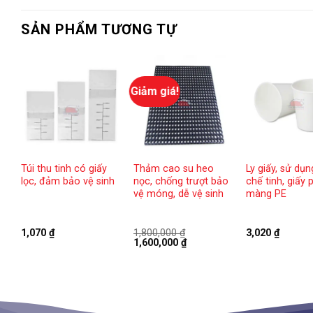
SẢN PHẨM TƯƠNG TỰ
Giảm giá!
Túi thu tinh có giấy
Thảm cao su heo
Ly giấy, sử dụ
,
lọc, đảm bảo vệ sinh
nọc, chống trượt bảo
chế tinh, giấy 
vệ móng, dễ vệ sinh
màng PE
1,070
₫
1,800,000
₫
3,020
₫
Giá
Giá
1,600,000
₫
gốc
hiện
là:
tại
1,800,000 ₫.
là:
1,600,000 ₫.