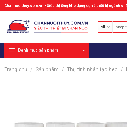
Skip
Channuoithuy.com.vn - Siêu thị tổng kho dụng cụ và thiết bị ngành chă
to
content
Tìm
kiếm:
Danh mục sản phẩm
Trang chủ
/
Sản phẩm
/
Thụ tinh nhân tạo heo
/