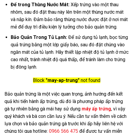
Để trong Thùng Nước Mát:
Xếp trứng vào một thau
nhôm, sau đó đặt thau này lên trên một thùng nước mát
và nắp kín. Đảm bảo rằng thùng nước được đặt ở nơi mát
mẻ để duy trì điều kiện lý tưởng cho bảo quản trứng.
Bảo Quản Trong Tủ Lạnh:
Để sử dụng tủ lạnh, bọc từng
quả trứng bằng một lớp giấy báo, sau đó đặt chúng vào
ngăn mát của tủ lạnh. Hãy thiết lập nhiệt độ tủ lạnh ở mức
cao nhất, tránh nhiệt độ quá thấp, để tránh làm cho trứng
bị đông lạnh.
Block
"may-ap-trung"
not found
Bảo quản trứng là một việc quan trọng, ảnh hướng đến kết
quả khi tiến hành ấp trứng, dù đó là phương pháp ấp trứng
gà tự nhiên bằng gà mái hay sử dụng
máy ấp trứng
, vì vậy
quý khách và bà con cần lưu ý. Nếu cần tư vấn thêm về cách
lựa chọn và bảo quản trứng gà trước khi ấp hãy liên hệ với
chúng tôi qua hotline:
0966 566 475
để được tư vấn miễn