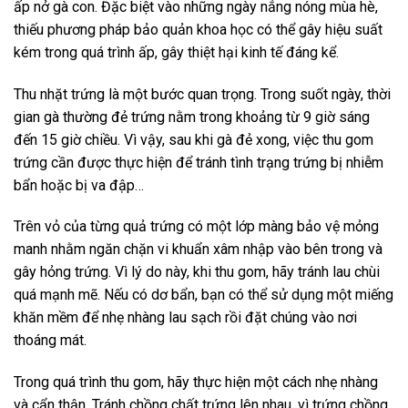
ấp nở gà con. Đặc biệt vào những ngày nắng nóng mùa hè,
thiếu phương pháp bảo quản khoa học có thể gây hiệu suất
kém trong quá trình ấp, gây thiệt hại kinh tế đáng kể.
Thu nhặt trứng là một bước quan trọng. Trong suốt ngày, thời
gian gà thường đẻ trứng nằm trong khoảng từ 9 giờ sáng
đến 15 giờ chiều. Vì vậy, sau khi gà đẻ xong, việc thu gom
trứng cần được thực hiện để tránh tình trạng trứng bị nhiễm
bẩn hoặc bị va đập…
Trên vỏ của từng quả trứng có một lớp màng bảo vệ mỏng
manh nhằm ngăn chặn vi khuẩn xâm nhập vào bên trong và
gây hỏng trứng. Vì lý do này, khi thu gom, hãy tránh lau chùi
quá mạnh mẽ. Nếu có dơ bẩn, bạn có thể sử dụng một miếng
khăn mềm để nhẹ nhàng lau sạch rồi đặt chúng vào nơi
thoáng mát.
Trong quá trình thu gom, hãy thực hiện một cách nhẹ nhàng
và cẩn thận. Tránh chồng chất trứng lên nhau, vì trứng chồng