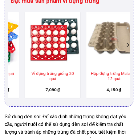
Đặt mua sản phẩm vỉ đựng trứng
Vỉ đựng trứng giống 20
Hộp đựng trứng Malaysia
quả
12 quả
oảng
7,080
₫
4,150
₫
:
790 ₫
n
,300 ₫
Sử dụng đèn soi: Để xác định những trứng không đạt yêu
cầu, người nuôi có thể sử dụng đèn soi để kiểm tra chất
lượng và tránh ấp những trứng đã chết phôi, tiết kiệm thời