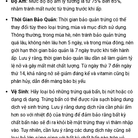
Độ Ẩm:
Mức độ độ ẩm lý tưởng là từ 75% đến 85%,
nhằm tránh mất nước từ trứng trước khi ấp.
Thời Gian Bảo Quản:
Thời gian bảo quản trứng có thể
thay đổi tùy theo loại trứng, mùa và mục đích sử dụng.
Thông thường, trong mùa hè, nên tránh bảo quản trứng
quá lâu, không nên lâu hơn 5 ngày, và trong mùa đông, nên
giới hạn thời gian bảo quản là 7 ngày trước khi tiến hành
ấp. Lưu ý rằng, thời gian bảo quản lâu dần sẽ làm giảm tỷ
lệ nở và gây mất mát chất lượng. Từ ngày thứ 7 đến ngày
thứ 14, khả năng nở sẽ giảm đáng kể và vitamin cũng bị
phân hủy, dẫn đến màng bào bị yếu.
Vệ Sinh:
Hãy loại bỏ những trứng quá bẩn, bị nứt hoặc có
dạng dị dạng. Trứng bẩn có thể được rửa sạch bằng dung
dịch vệ sinh trứng. Lưu ý rằng dung dịch rửa cần phải ấm
hơn so với nhiệt độ của trứng để đảm bảo rằng bất kỳ
chất bẩn nào sẽ đi ra khỏi bề mặt trứng thay vì thâm nhập
vào. Tuy nhiên, cần lưu ý rằng các dung dịch này cũng sẽ
loại bỏ lớp sừng cùng với bất kỳ chất bẩn nào trên vỏ