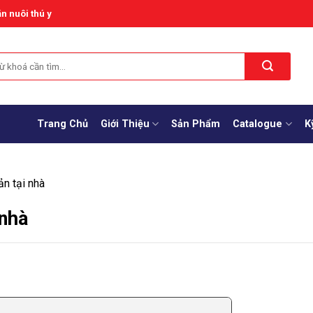
n nuôi thú y
Trang Chủ
Giới Thiệu
Sản Phẩm
Catalogue
K
n tại nhà
 nhà