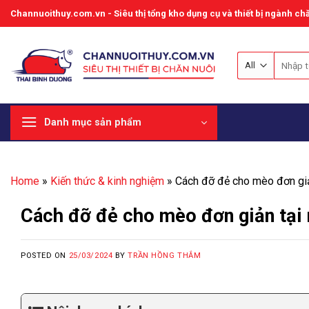
Skip
Channuoithuy.com.vn - Siêu thị tổng kho dụng cụ và thiết bị ngành chă
to
content
Tìm
kiếm:
Danh mục sản phẩm
Home
»
Kiến thức & kinh nghiệm
»
Cách đỡ đẻ cho mèo đơn giả
Cách đỡ đẻ cho mèo đơn giản tại
POSTED ON
25/03/2024
BY
TRẦN HỒNG THẮM