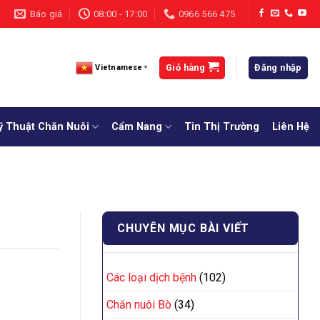
Báo giá
08:00 - 17:00
0966 566 475
Giỏ hàng
Đăng nhập
Vietnamese
▼
ỹ Thuật Chăn Nuôi
Cẩm Nang
Tin Thị Trường
Liên Hệ
CHUYÊN MỤC BÀI VIẾT
Các loại dịch bệnh
(102)
Chăn nuôi Bò
(34)