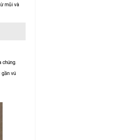
từ mũi và
a chúng.
 gần vú