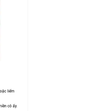
hoặc liếm
iền cô ấy.