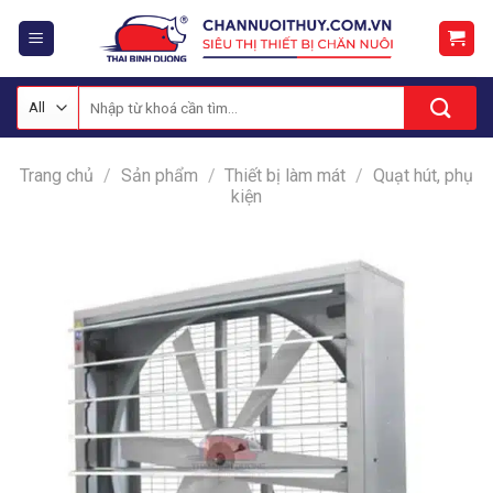
Skip
to
content
Tìm
kiếm:
Trang chủ
/
Sản phẩm
/
Thiết bị làm mát
/
Quạt hút, phụ
kiện