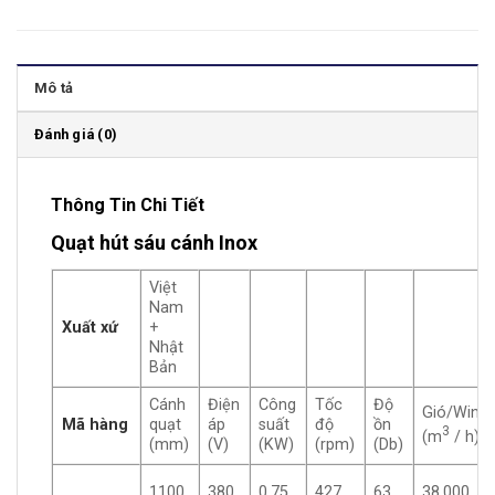
Mô tả
Đánh giá (0)
Thông Tin Chi Tiết
Quạt hút sáu cánh Inox
Việt
Nam
Xuất xứ
+
Nhật
Bản
Cánh
Điện
Công
Tốc
Độ
Gió/Wind
Mã hàng
quạt
áp
suất
độ
ồn
3
(m
/ h)
(mm)
(V)
(KW)
(rpm)
(Db)
1100
380
0.75
427
63
38.000