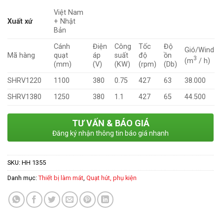
Việt Nam
Xuất xứ
+ Nhật
Bản
Cánh
Điện
Công
Tốc
Độ
Gió/Wind
Mã hàng
quạt
áp
suất
độ
ồn
3
(m
/ h)
(mm)
(V)
(KW)
(rpm)
(Db)
SHRV1220
1100
380
0.75
427
63
38.000
SHRV1380
1250
380
1.1
427
65
44.500
TƯ VẤN & BÁO GIÁ
Đăng ký nhận thông tin báo giá nhanh
SKU:
HH 1355
Danh mục:
Thiết bị làm mát
,
Quạt hút, phụ kiện