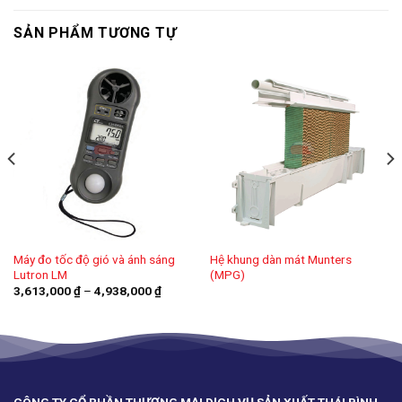
SẢN PHẨM TƯƠNG TỰ
Máy đo tốc độ gió và ánh sáng
Hệ khung dàn mát Munters
Lutron LM
(MPG)
Khoảng
3,613,000
₫
–
4,938,000
₫
giá:
từ
3,613,000 ₫
đến
4,938,000 ₫
CÔNG TY CỔ PHẦN THƯƠNG MẠI DỊCH VỤ SẢN XUẤT THÁI BÌNH