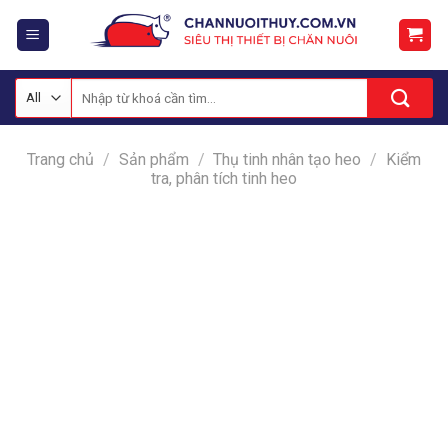
Skip
to
content
Tìm
kiếm:
Trang chủ
/
Sản phẩm
/
Thụ tinh nhân tạo heo
/
Kiểm
tra, phân tích tinh heo