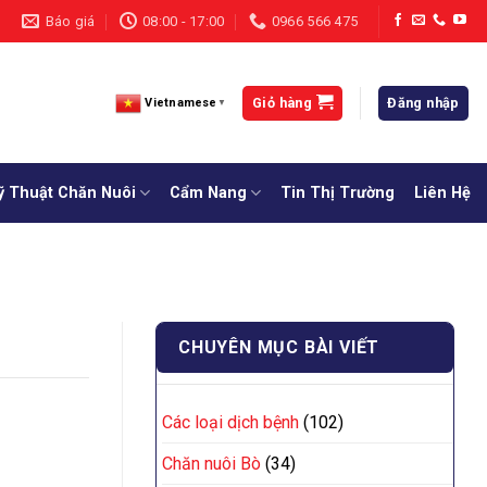
Báo giá
08:00 - 17:00
0966 566 475
Giỏ hàng
Đăng nhập
Vietnamese
▼
ỹ Thuật Chăn Nuôi
Cẩm Nang
Tin Thị Trường
Liên Hệ
CHUYÊN MỤC BÀI VIẾT
Các loại dịch bệnh
(102)
Chăn nuôi Bò
(34)