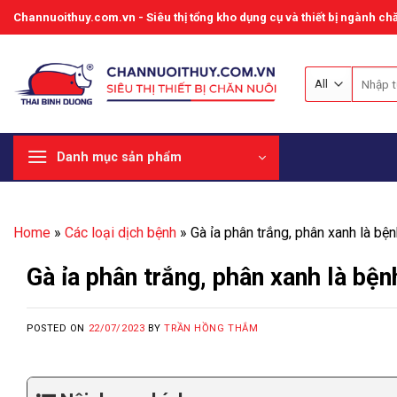
Skip
Channuoithuy.com.vn - Siêu thị tổng kho dụng cụ và thiết bị ngành chă
to
content
Tìm
kiếm:
Danh mục sản phẩm
Home
»
Các loại dịch bệnh
»
Gà ỉa phân trắng, phân xanh là bện
Gà ỉa phân trắng, phân xanh là bện
POSTED ON
22/07/2023
BY
TRẦN HỒNG THẮM