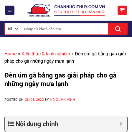
Skip
to
content
Tìm
kiếm:
Home
»
Kiến thức & kinh nghiệm
»
Đèn úm gà bằng gas giải
pháp cho gà những ngày mưa lạnh
Đèn úm gà bằng gas giải pháp cho gà
những ngày mưa lạnh
POSTED ON
23/08/2022
BY
VÕ XUÂN VINH
Nội dung chính