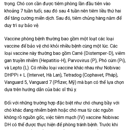
trọng. Chó con cần được tiêm phòng lần đầu tiên vào
khoảng 7 tuần tuổi, sau đó sau 4 tuần nên tiêm liều thứ hai
để tăng cường miễn dịch. Sau đó, tiêm chủng hàng năm để
duy trì sự bảo vệ.
Vaccine phòng bệnh thường bao gồm một loạt các loại
vaccine để bảo vệ chó khỏi nhiều bệnh cùng một lúc. Các
loại vaccine này thường bao gồm Carré (Distemper-D), viêm
gan truyền nhiễm (Hepatitis-H), Parvovirus (P), Phó cúm (Pi),
và Lepto (L). Có nhiều loại vaccine khác nhau như Nobivac
DHPPi + L (Intervet, Hà Lan), Tetradog (Cophavet, Pháp),
Vanguard 5, Vanguard 7 (Pfizer, Mỹ) mà bạn có thể lựa chọn
dựa trên hướng dẫn của bác sĩ thú y.
Đối với những trường hợp đặc biệt như chó chung bầy với
chó khác đang nhiễm bệnh hoặc chó mua từ các nguồn
không rõ nguồn gốc, việc tiêm mạch (IV) vaccine Nobivac
DH có thể được thực hiện để phòng tránh bệnh. Trước khi