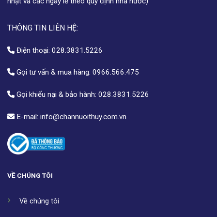
nhật và các ngày lễ theo quy định nhà nước)
THÔNG TIN LIÊN HỆ:
Điện thoại:
028.3831.5226
Gọi tư vấn & mua hàng:
0966.566.475
Gọi khiếu nại & bảo hành:
028.3831.5226
E-mail:
info@channuoithuy.com.vn
VỀ CHÚNG TÔI
Về chúng tôi