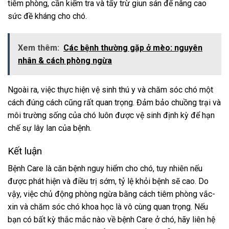
tiêm phòng, cần kiểm tra và tẩy trừ giun sán để nâng cao
sức đề kháng cho chó.
Xem thêm:
Các bệnh thường gặp ở mèo: nguyên
nhân & cách phòng ngừa
Ngoài ra, việc thực hiện vệ sinh thú y và chăm sóc chó một
cách đúng cách cũng rất quan trọng. Đảm bảo chuồng trại và
môi trường sống của chó luôn được vệ sinh định kỳ để hạn
chế sự lây lan của bệnh.
Kết luận
Bệnh Care là căn bệnh nguy hiểm cho chó, tuy nhiên nếu
được phát hiện và điều trị sớm, tỷ lệ khỏi bệnh sẽ cao. Do
vậy, việc chủ động phòng ngừa bằng cách tiêm phòng vắc-
xin và chăm sóc chó khoa học là vô cùng quan trọng. Nếu
bạn có bất kỳ thắc mắc nào về bệnh Care ở chó, hãy liên hệ