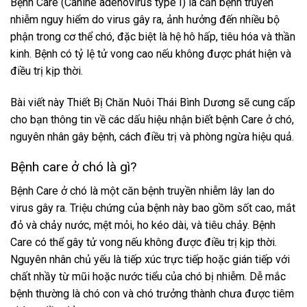
Bệnh Care (Canine adenovirus type I) là căn bệnh truyền
nhiễm nguy hiểm do virus gây ra, ảnh hưởng đến nhiều bộ
phận trong cơ thể chó, đặc biệt là hệ hô hấp, tiêu hóa và thần
kinh. Bệnh có tỷ lệ tử vong cao nếu không được phát hiện và
điều trị kịp thời.
Bài viết này Thiết Bị Chăn Nuôi Thái Bình Dương sẽ cung cấp
cho bạn thông tin về các dấu hiệu nhận biết bệnh Care ở chó,
nguyên nhân gây bệnh, cách điều trị và phòng ngừa hiệu quả.
Bệnh care ở chó là gì?
Bệnh Care ở chó là một căn bệnh truyền nhiễm lây lan do
virus gây ra. Triệu chứng của bệnh này bao gồm sốt cao, mắt
đỏ và chảy nước, mệt mỏi, ho kéo dài, và tiêu chảy. Bệnh
Care có thể gây tử vong nếu không được điều trị kịp thời.
Nguyên nhân chủ yếu là tiếp xúc trực tiếp hoặc gián tiếp với
chất nhầy từ mũi hoặc nước tiểu của chó bị nhiễm. Dễ mắc
bệnh thường là chó con và chó trưởng thành chưa được tiêm