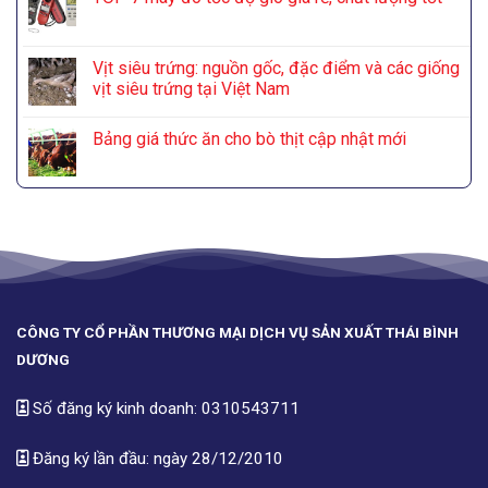
Vịt siêu trứng: nguồn gốc, đặc điểm và các giống
vịt siêu trứng tại Việt Nam
Bảng giá thức ăn cho bò thịt cập nhật mới
CÔNG TY CỔ PHẦN THƯƠNG MẠI DỊCH VỤ SẢN XUẤT THÁI BÌNH
DƯƠNG
Số đăng ký kinh doanh: 0310543711
Đăng ký lần đầu: ngày 28/12/2010