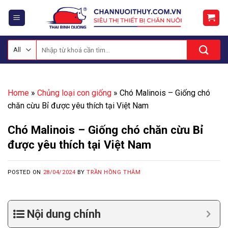
Skip
to
content
Tìm
kiếm:
Home
»
Chủng loại con giống
»
Chó Malinois – Giống chó
chăn cừu Bỉ được yêu thích tại Việt Nam
Chó Malinois – Giống chó chăn cừu Bỉ
được yêu thích tại Việt Nam
POSTED ON
28/04/2024
BY
TRẦN HỒNG THẮM
Nội dung chính