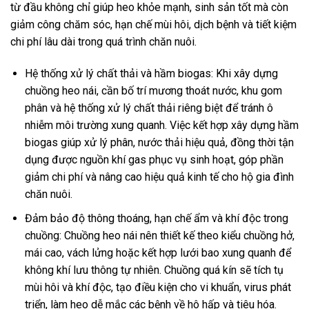
từ đầu không chỉ giúp heo khỏe mạnh, sinh sản tốt mà còn
giảm công chăm sóc, hạn chế mùi hôi, dịch bệnh và tiết kiệm
chi phí lâu dài trong quá trình chăn nuôi.
Hệ thống xử lý chất thải và hầm biogas: Khi xây dựng
chuồng heo nái, cần bố trí mương thoát nước, khu gom
phân và hệ thống xử lý chất thải riêng biệt để tránh ô
nhiễm môi trường xung quanh. Việc kết hợp xây dựng hầm
biogas giúp xử lý phân, nước thải hiệu quả, đồng thời tận
dụng được nguồn khí gas phục vụ sinh hoạt, góp phần
giảm chi phí và nâng cao hiệu quả kinh tế cho hộ gia đình
chăn nuôi.
Đảm bảo độ thông thoáng, hạn chế ẩm và khí độc trong
chuồng: Chuồng heo nái nên thiết kế theo kiểu chuồng hở,
mái cao, vách lửng hoặc kết hợp lưới bao xung quanh để
không khí lưu thông tự nhiên. Chuồng quá kín sẽ tích tụ
mùi hôi và khí độc, tạo điều kiện cho vi khuẩn, virus phát
triển, làm heo dễ mắc các bệnh về hô hấp và tiêu hóa.