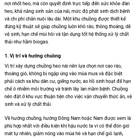
nơi nhốt heo, mà còn quyết định trực tiếp đến sức khỏe đàn
heo, khả năng sinh sản của nái, mức độ phát sinh dịch bệnh
và chi phí chăn nuôi lâu dài. Một khu chuồng được thiết kế
đúng kỹ thuật sẽ giúp chuồng luôn khô ráo, thông thoáng, dễ
vệ sinh, hạn chế mùi hôi và tận dụng tốt hệ thống xử lý chất
thải như hầm biogas.
1. Vị trí và hướng chuồng
Vị trí xây dựng chuồng heo nái nên lựa chọn nơi cao ráo,
thoáng gió, không bị ngập úng vào mùa mưa và đặc biệt
phải cách xa khu dân cư, giếng nước, ao hồ sinh hoạt để hạn
chế ô nhiễm môi trường và tránh lây lan mầm bệnh. Chuồng
nên đặt ở khu vực thuận tiện cho việc vận chuyển thức ăn, vệ
sinh và xử lý chất thải.
Về hướng chuồng, hướng Đông Nam hoặc Nam được xem là
phù hợp nhất với điều kiện khí hậu nước ta vì có thể đón gió
mát tự nhiên, giảm nóng vào mùa hè và hạn chế gió lạnh,