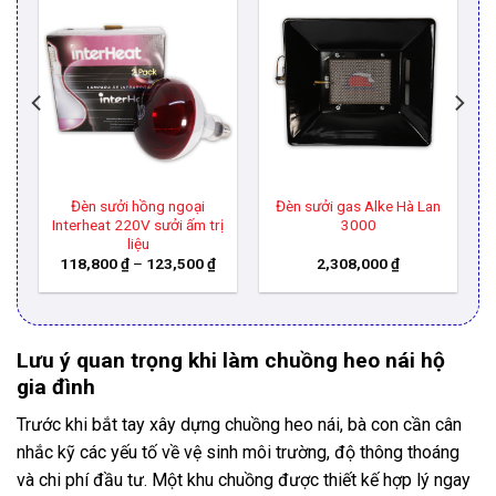
Đèn sưởi gas Alke Hà Lan
Sàn nhựa nuôi heo màu
ị
3000
cam
Khoảng
2,308,000
₫
206,500
₫
giá:
từ
118,800 ₫
đến
123,500 ₫
Lưu ý quan trọng khi làm chuồng heo nái hộ
gia đình
Trước khi bắt tay xây dựng chuồng heo nái, bà con cần cân
nhắc kỹ các yếu tố về vệ sinh môi trường, độ thông thoáng
và chi phí đầu tư. Một khu chuồng được thiết kế hợp lý ngay