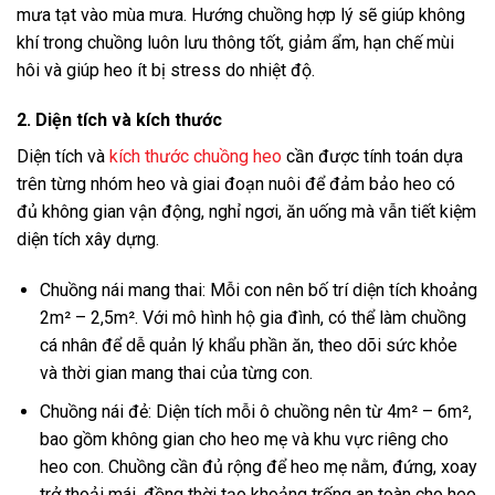
mưa tạt vào mùa mưa. Hướng chuồng hợp lý sẽ giúp không
khí trong chuồng luôn lưu thông tốt, giảm ẩm, hạn chế mùi
hôi và giúp heo ít bị stress do nhiệt độ.
2. Diện tích và kích thước
Diện tích và
kích thước chuồng heo
cần được tính toán dựa
trên từng nhóm heo và giai đoạn nuôi để đảm bảo heo có
đủ không gian vận động, nghỉ ngơi, ăn uống mà vẫn tiết kiệm
diện tích xây dựng.
Chuồng nái mang thai: Mỗi con nên bố trí diện tích khoảng
2m² – 2,5m². Với mô hình hộ gia đình, có thể làm chuồng
cá nhân để dễ quản lý khẩu phần ăn, theo dõi sức khỏe
và thời gian mang thai của từng con.
Chuồng nái đẻ: Diện tích mỗi ô chuồng nên từ 4m² – 6m²,
bao gồm không gian cho heo mẹ và khu vực riêng cho
heo con. Chuồng cần đủ rộng để heo mẹ nằm, đứng, xoay
trở thoải mái, đồng thời tạo khoảng trống an toàn cho heo