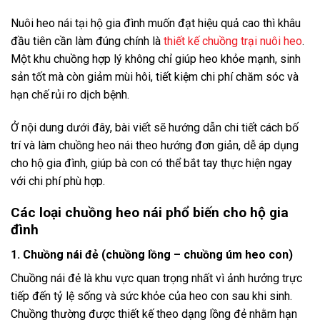
Nuôi heo nái tại hộ gia đình muốn đạt hiệu quả cao thì khâu
đầu tiên cần làm đúng chính là
thiết kế chuồng trại nuôi heo
.
Một khu chuồng hợp lý không chỉ giúp heo khỏe mạnh, sinh
sản tốt mà còn giảm mùi hôi, tiết kiệm chi phí chăm sóc và
hạn chế rủi ro dịch bệnh.
Ở nội dung dưới đây, bài viết sẽ hướng dẫn chi tiết cách bố
trí và làm chuồng heo nái theo hướng đơn giản, dễ áp dụng
cho hộ gia đình, giúp bà con có thể bắt tay thực hiện ngay
với chi phí phù hợp.
Các loại chuồng heo nái phổ biến cho hộ gia
đình
1. Chuồng nái đẻ (chuồng lồng – chuồng úm heo con)
Chuồng nái đẻ là khu vực quan trọng nhất vì ảnh hưởng trực
tiếp đến tỷ lệ sống và sức khỏe của heo con sau khi sinh.
Chuồng thường được thiết kế theo dạng lồng đẻ nhằm hạn