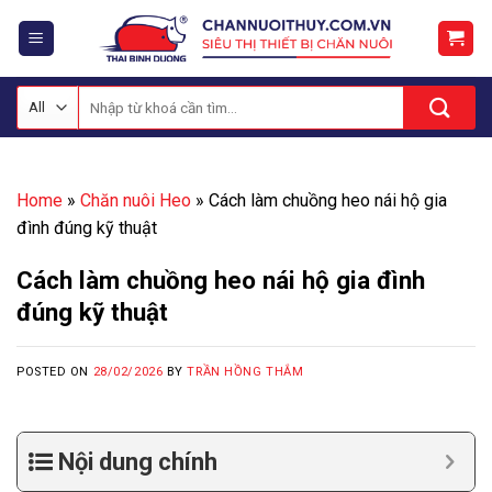
Skip
to
content
Tìm
kiếm:
Home
»
Chăn nuôi Heo
»
Cách làm chuồng heo nái hộ gia
đình đúng kỹ thuật
Cách làm chuồng heo nái hộ gia đình
đúng kỹ thuật
POSTED ON
28/02/2026
BY
TRẦN HỒNG THẮM
Nội dung chính