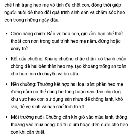
chế tình trạng heo mẹ vô tình đè chết con, đồng thời giúp
người nuôi dễ theo dõi quá trình sinh sản và chăm sóc heo
con trong những ngày đầu.
Chức năng chính: Bảo vệ heo con, giữ ấm, hạn chế thất
thoát con non trong quá trình heo mẹ nằm, đứng hoặc
xoay trở.
Kết cấu chuồng: Khung chuồng chắc chắn, có thanh chắn
chống đè hai bên thân heo mẹ, tạo khoảng trống an toàn
cho heo con di chuyển và bú sữa.
Nền chuồng: Thường kết hợp hai loại sàn: phần heo mẹ
đứng nằm có thể dùng bê tông hoặc sàn đan chịu lực;
khu vực heo con sử dụng sàn nhựa để chống lạnh, khô
ráo, dễ vệ sinh và hạn chế trơn trượt.
Môi trường nuôi: Chuồng cần kín gió vào mùa lạnh, thông
thoáng vào mùa nóng; bố trí ô úm hoặc đèn sưởi cho heo
con khi cần thiết.