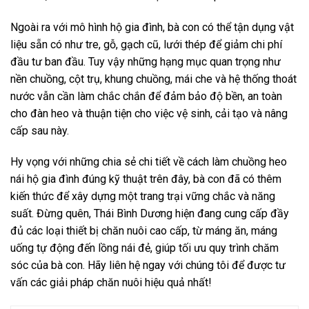
Ngoài ra với mô hình hộ gia đình, bà con có thể tận dụng vật
liệu sẵn có như tre, gỗ, gạch cũ, lưới thép để giảm chi phí
đầu tư ban đầu. Tuy vậy những hạng mục quan trọng như
nền chuồng, cột trụ, khung chuồng, mái che và hệ thống thoát
nước vẫn cần làm chắc chắn để đảm bảo độ bền, an toàn
cho đàn heo và thuận tiện cho việc vệ sinh, cải tạo và nâng
cấp sau này.
Hy vọng với những chia sẻ chi tiết về cách làm chuồng heo
nái hộ gia đình đúng kỹ thuật trên đây, bà con đã có thêm
kiến thức để xây dựng một trang trại vững chắc và năng
suất. Đừng quên, Thái Bình Dương hiện đang cung cấp đầy
đủ các loại thiết bị chăn nuôi cao cấp, từ máng ăn, máng
uống tự động đến lồng nái đẻ, giúp tối ưu quy trình chăm
sóc của bà con. Hãy liên hệ ngay với chúng tôi để được tư
vấn các giải pháp chăn nuôi hiệu quả nhất!