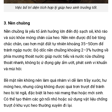
Việc bố trí diện tích hợp lý giúp heo sinh trưởng tốt.
3. Nền chuồng
Nền chuồng là yếu tố ảnh hưởng lớn đến độ sạch sẽ, khô ráo
và sức khỏe móng chân của heo. Nền nên được đổ bê tông
chắc chắn, cao hơn mặt đất tự nhiên khoảng 35–50cm để
tránh ngập nước. Độ dốc nền chuồng khoảng 2–3% hướng về
phía mương thoát nước giúp nước tiểu và nước rửa chuồng
thoát nhanh, không bị ứ đọng gây ẩm ướt, phát sinh vi khuẩn
và mùi hôi.
Bề mặt nền không nên làm quá nhám vì dễ làm trầy xước, hư
móng heo, nhưng cũng không được quá trơn trượt để tránh
heo bị té ngã, đặc biệt là heo nái mang thai hoặc mới sinh.
Có thể tạo thêm các gờ nổi nhỏ hoặc sử dụng vật liệu chống
trượt ở khu vực heo thường xuyên đi lại.