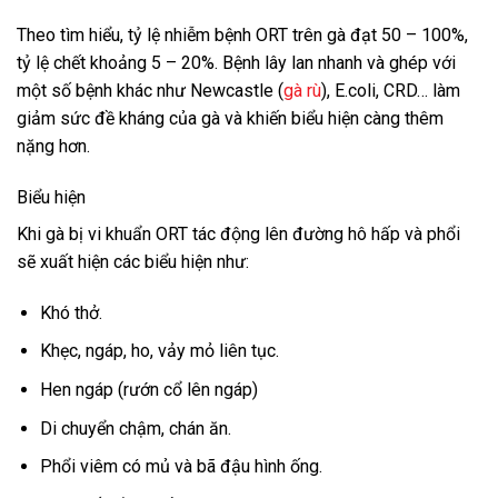
Theo tìm hiểu, tỷ lệ nhiễm bệnh ORT trên gà đạt 50 – 100%,
tỷ lệ chết khoảng 5 – 20%. Bệnh lây lan nhanh và ghép với
một số bệnh khác như Newcastle (
gà rù
), E.coli, CRD… làm
giảm sức đề kháng của gà và khiến biểu hiện càng thêm
nặng hơn.
Biểu hiện
Khi gà bị vi khuẩn ORT tác động lên đường hô hấp và phổi
sẽ xuất hiện các biểu hiện như:
Khó thở.
Khẹc, ngáp, ho, vảy mỏ liên tục.
Hen ngáp (rướn cổ lên ngáp)
Di chuyển chậm, chán ăn.
Phổi viêm có mủ và bã đậu hình ống.