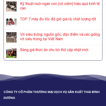
Kỹ thuật nuôi ngan con (vịt xiêm) hiệu quả kinh tế
cao
TOP 7 máy đo tốc độ gió giá rẻ, chất lượng tốt
Vịt siêu trứng: nguồn gốc, đặc điểm và các giống
vịt siêu trứng tại Việt Nam
Bảng giá thức ăn cho bò thịt cập nhật mới
CÔNG TY CỔ PHẦN THƯƠNG MẠI DỊCH VỤ SẢN XUẤT THÁI BÌNH
DƯƠNG