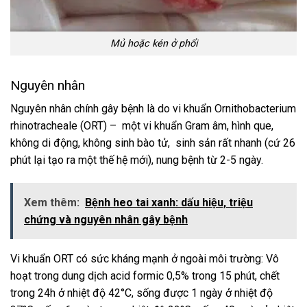
Mủ hoặc kén ở phổi
Nguyên nhân
Nguyên nhân chính gây bệnh là do vi khuẩn Ornithobacterium
rhinotracheale (ORT) – một vi khuẩn Gram âm, hình que,
không di động, không sinh bào tử, sinh sản rất nhanh (cứ 26
phút lại tạo ra một thế hệ mới), nung bệnh từ 2-5 ngày.
Xem thêm:
Bệnh heo tai xanh: dấu hiệu, triệu
chứng và nguyên nhân gây bệnh
Vi khuẩn ORT có sức kháng mạnh ở ngoài môi trường: Vô
hoạt trong dung dịch acid formic 0,5% trong 15 phút, chết
trong 24h ở nhiệt độ 42°C, sống được 1 ngày ở nhiệt độ