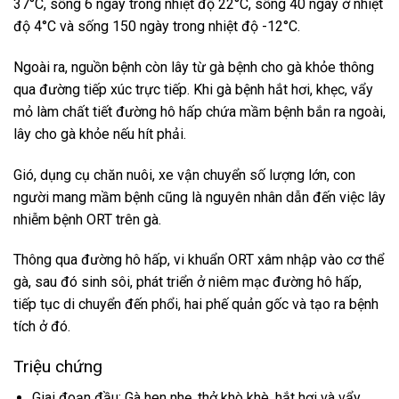
37°C, sống 6 ngày trong nhiệt độ 22°C, sống 40 ngày ở nhiệt
độ 4°C và sống 150 ngày trong nhiệt độ -12°C.
Ngoài ra, nguồn bệnh còn lây từ gà bệnh cho gà khỏe thông
qua đường tiếp xúc trực tiếp. Khi gà bệnh hắt hơi, khẹc, vẩy
mỏ làm chất tiết đường hô hấp chứa mầm bệnh bắn ra ngoài,
lây cho gà khỏe nếu hít phải.
Gió, dụng cụ chăn nuôi, xe vận chuyển số lượng lớn, con
người mang mầm bệnh cũng là nguyên nhân dẫn đến việc lây
nhiễm bệnh ORT trên gà.
Thông qua đường hô hấp, vi khuẩn ORT xâm nhập vào cơ thể
gà, sau đó sinh sôi, phát triển ở niêm mạc đường hô hấp,
tiếp tục di chuyển đến phổi, hai phế quản gốc và tạo ra bệnh
tích ở đó.
Triệu chứng
Giai đoạn đầu: Gà hen nhẹ, thở khò khè, hắt hơi và vẩy