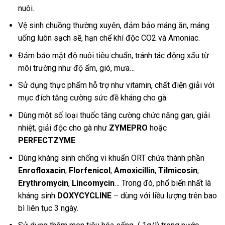
nuôi.
Vệ sinh chuồng thường xuyên, đảm bảo máng ăn, máng
uống luôn sạch sẽ, hạn chế khí độc CO2 và Amoniac.
Đảm bảo mật độ nuôi tiêu chuẩn, tránh tác động xấu từ
môi trường như độ ẩm, gió, mưa…
Sử dụng thực phẩm hỗ trợ như vitamin, chất điện giải với
mục đích tăng cường sức đề kháng cho gà.
Dùng một số loại thuốc tăng cường chức năng gan, giải
nhiệt, giải độc cho gà như
ZYMEPRO
hoặc
PERFECTZYME
Dùng kháng sinh chống vi khuẩn ORT chứa thành phần
Enrofloxacin
,
Florfenicol
,
Amoxicillin
,
Tilmicosin
,
Erythromycin
,
Lincomycin
… Trong đó, phổ biến nhất là
kháng sinh
DOXYCYCLINE
– dùng với liều lượng trên bao
bì liên tục 3 ngày.