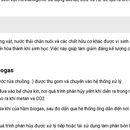
g vật, nước thải chăn nuôi và các chất hữu cơ khác được vi sinh
ển hóa thành khí sinh học. Việc này giúp làm giảm đáng kể lượng c
Biogas
 nước rửa chuồng…) được thu gom và chuyển vào hệ thống xử lý.
ưa vào bể chứa kín, nơi quá trình phân hủy yếm khí diễn ra trong
ạo ra khí metan và CO2.
hứa khí của hầm biogas, sau đó dẫn qua hệ thống ống dẫn đến nơ
quá trình phân hủy được xử lý tiếp hoặc tái sử dụng làm phân bón 