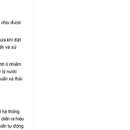
, chịu được
hứa khí đặt
iển và sử
ánh ô nhiễm
ử lý nước
huẩn xả thải
ế hệ thống
 diễn ra hiệu
hiển tự động