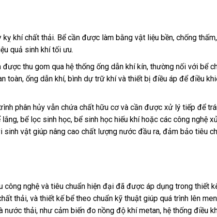
ủy kỵ khí chất thải. Bể cần được làm bằng vật liệu bền, chống thấm
u quả sinh khí tối ưu.
en được thu gom qua hệ thống ống dẫn khí kín, thường nối với bể c
toàn, ống dẫn khí, bình dự trữ khí và thiết bị điều áp để điều kh
 trình phân hủy vẫn chứa chất hữu cơ và cần được xử lý tiếp để tr
lắng, bể lọc sinh học, bể sinh học hiếu khí hoặc các công nghệ x
 vi sinh vật giúp nâng cao chất lượng nước đầu ra, đảm bảo tiêu c
ều công nghệ và tiêu chuẩn hiện đại đã được áp dụng trong thiết k
ất thải, và thiết kế bể theo chuẩn kỹ thuật giúp quá trình lên men
và nước thải, như cảm biến đo nồng độ khí metan, hệ thống điều k