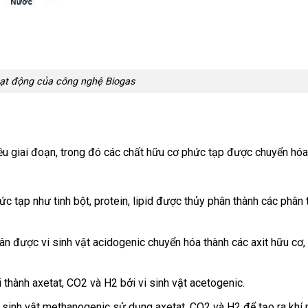
ạt động của công nghệ Biogas
ều giai đoạn, trong đó các chất hữu cơ phức tạp được chuyển hóa
c tạp như tinh bột, protein, lipid được thủy phân thành các phân
n được vi sinh vật acidogenic chuyển hóa thành các axit hữu cơ,
thành axetat, CO2 và H2 bởi vi sinh vật acetogenic.
 sinh vật methanogenic sử dụng axetat, CO2 và H2 để tạo ra khí