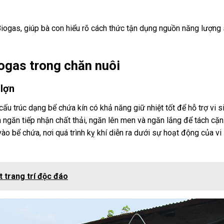
Biogas, giúp bà con hiểu rõ cách thức tận dụng nguồn năng lượng
iogas trong chăn nuôi
 lợn
 trúc dạng bể chứa kín có khả năng giữ nhiệt tốt để hỗ trợ vi s
ngăn tiếp nhận chất thải, ngăn lên men và ngăn lắng để tách cặn
vào bể chứa, nơi quá trình kỵ khí diễn ra dưới sự hoạt động của vi 
t trang trí độc đáo