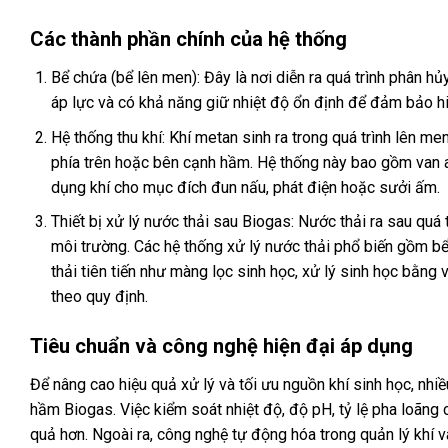
Các thành phần chính của hệ thống
Bể chứa (bể lên men): Đây là nơi diễn ra quá trình phân h
áp lực và có khả năng giữ nhiệt độ ổn định để đảm bảo hiệ
Hệ thống thu khí: Khí metan sinh ra trong quá trình lên m
phía trên hoặc bên cạnh hầm. Hệ thống này bao gồm van an 
dụng khí cho mục đích đun nấu, phát điện hoặc sưởi ấm.
Thiết bị xử lý nước thải sau Biogas: Nước thải ra sau quá
môi trường. Các hệ thống xử lý nước thải phổ biến gồm bể 
thải tiên tiến như màng lọc sinh học, xử lý sinh học bằng
theo quy định.
Tiêu chuẩn và công nghệ hiện đại áp dụng
Để nâng cao hiệu quả xử lý và tối ưu nguồn khí sinh học, nhi
hầm Biogas. Việc kiểm soát nhiệt độ, độ pH, tỷ lệ pha loãng ch
quả hơn. Ngoài ra, công nghệ tự động hóa trong quản lý khí 