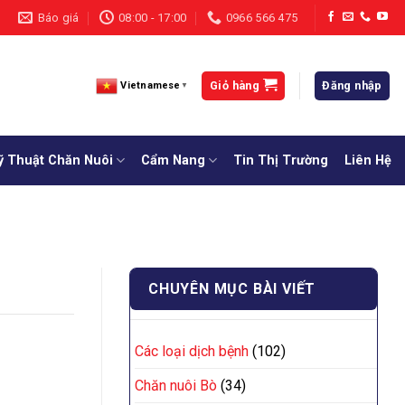
Báo giá
08:00 - 17:00
0966 566 475
Giỏ hàng
Đăng nhập
Vietnamese
▼
ỹ Thuật Chăn Nuôi
Cẩm Nang
Tin Thị Trường
Liên Hệ
CHUYÊN MỤC BÀI VIẾT
Các loại dịch bệnh
(102)
Chăn nuôi Bò
(34)