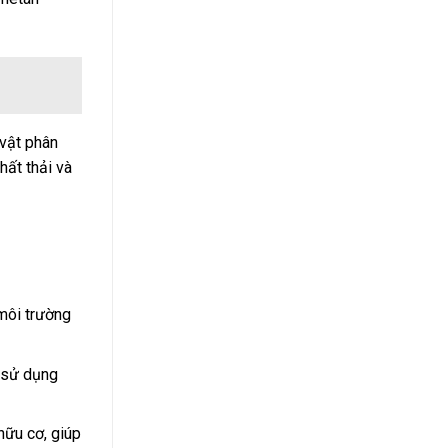
 vật phân
hất thải và
 môi trường
i sử dụng
hữu cơ, giúp