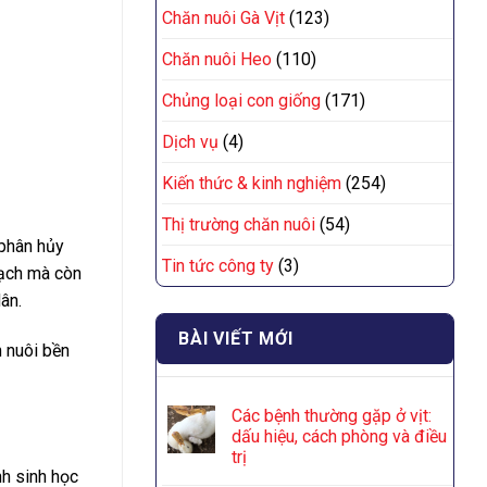
Chăn nuôi Gà Vịt
(123)
Chăn nuôi Heo
(110)
Chủng loại con giống
(171)
Dịch vụ
(4)
Kiến thức & kinh nghiệm
(254)
Thị trường chăn nuôi
(54)
 phân hủy
Tin tức công ty
(3)
sạch mà còn
ân.
BÀI VIẾT MỚI
n nuôi bền
Các bệnh thường gặp ở vịt:
dấu hiệu, cách phòng và điều
trị
nh sinh học