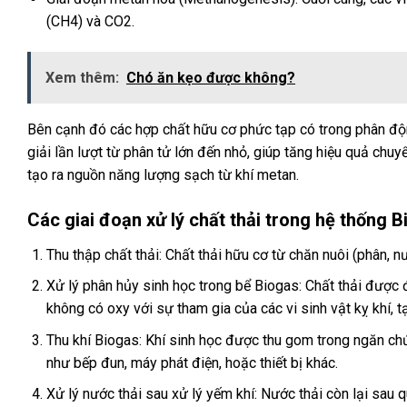
(CH4) và CO2.
Xem thêm:
Chó ăn kẹo được không?
Bên cạnh đó các hợp chất hữu cơ phức tạp có trong phân độn
giải lần lượt từ phân tử lớn đến nhỏ, giúp tăng hiệu quả chuy
tạo ra nguồn năng lượng sạch từ khí metan.
Các giai đoạn xử lý chất thải trong hệ thống 
Thu thập chất thải: Chất thải hữu cơ từ chăn nuôi (phân,
Xử lý phân hủy sinh học trong bể Biogas: Chất thải được đ
không có oxy với sự tham gia của các vi sinh vật kỵ khí, t
Thu khí Biogas: Khí sinh học được thu gom trong ngăn c
như bếp đun, máy phát điện, hoặc thiết bị khác.
Xử lý nước thải sau xử lý yếm khí: Nước thải còn lại sau 