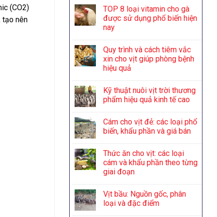
nic (CO2)
TOP 8 loại vitamin cho gà
được sử dụng phổ biến hiện
, tạo nên
nay
Quy trình và cách tiêm vắc
xin cho vịt giúp phòng bệnh
hiệu quả
Kỹ thuật nuôi vịt trời thương
phẩm hiệu quả kinh tế cao
Cám cho vịt đẻ: các loại phổ
biến, khẩu phần và giá bán
Thức ăn cho vịt: các loại
cám và khẩu phần theo từng
giai đoạn
Vịt bầu: Nguồn gốc, phân
loại và đặc điểm