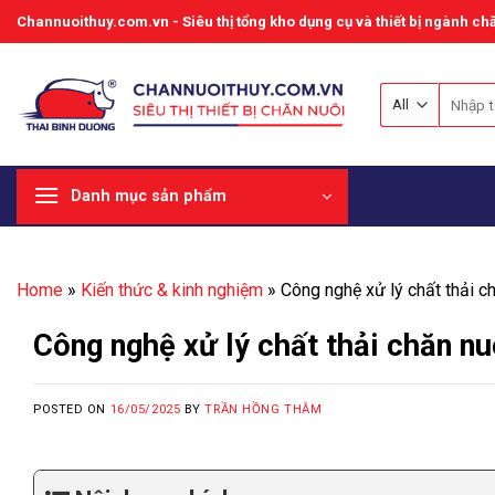
Skip
Channuoithuy.com.vn - Siêu thị tổng kho dụng cụ và thiết bị ngành chă
to
content
Tìm
kiếm:
Danh mục sản phẩm
Home
»
Kiến thức & kinh nghiệm
»
Công nghệ xử lý chất thải 
Công nghệ xử lý chất thải chăn n
POSTED ON
16/05/2025
BY
TRẦN HỒNG THẮM