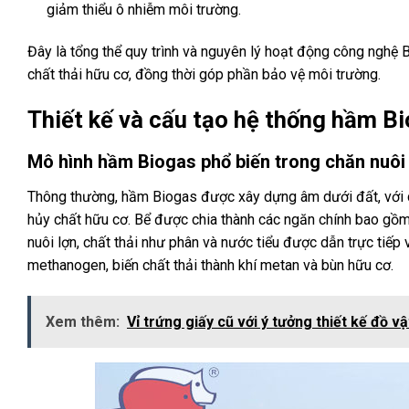
giảm thiểu ô nhiễm môi trường.
Đây là tổng thể quy trình và nguyên lý hoạt động công nghệ 
chất thải hữu cơ, đồng thời góp phần bảo vệ môi trường.
Thiết kế và cấu tạo hệ thống hầm B
Mô hình hầm Biogas phổ biến trong chăn nuôi
Thông thường, hầm Biogas được xây dựng âm dưới đất, với cấu
hủy chất hữu cơ. Bể được chia thành các ngăn chính bao gồm 
nuôi lợn, chất thải như phân và nước tiểu được dẫn trực tiếp 
methanogen, biến chất thải thành khí metan và bùn hữu cơ.
Xem thêm:
Vỉ trứng giấy cũ với ý tưởng thiết kế đồ vậ