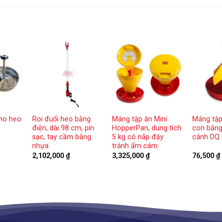
ho heo
Roi đuổi heo bằng
Máng tập ăn Mini
Máng tập
điện, dài 98 cm, pin
HopperPan, dung tích
con bằng
sạc, tay cầm bằng
5 kg có nắp đậy
cánh DQ
nhựa
tránh ẩm cám
2,102,000
₫
3,325,000
₫
76,500
₫
ảng
000 ₫
000 ₫