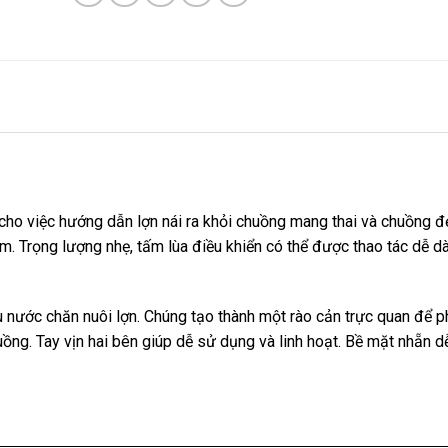
cho việc hướng dẫn lợn nái ra khỏi chuồng mang thai và chuồng đ
m. Trọng lượng nhẹ, tấm lùa điều khiển có thể được thao tác dễ d
 nước chăn nuôi lợn. Chúng tạo thành một rào cản trực quan để p
ồng. Tay vịn hai bên giúp dễ sử dụng và linh hoạt. Bề mặt nhẵn d