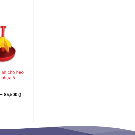
 ăn cho heo
Chén uống nước cho
 nhựa 5
heo con bằng inox
Khoảng
–
85,500
₫
209,100
₫
–
giá:
Khoảng
228,000
₫
từ
giá:
76,500 ₫
từ
đến
209,100 ₫
85,500 ₫
đến
228,000 ₫