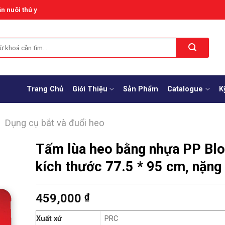
n nuôi thú y
Trang Chủ
Giới Thiệu
Sản Phẩm
Catalogue
K
Dụng cụ bắt và đuổi heo
Tấm lùa heo bằng nhựa PP Blo
kích thước 77.5 * 95 cm, nặng
459,000
₫
Xuất xứ
PRC