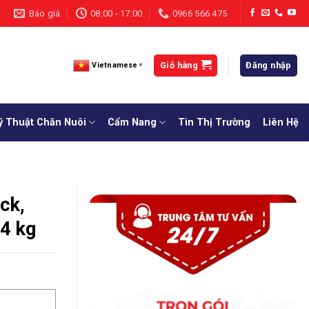
Báo giá
08:00 - 17:00
0966 566 475
Giỏ hàng
Đăng nhập
Vietnamese
▼
ỹ Thuật Chăn Nuôi
Cẩm Nang
Tin Thị Trường
Liên Hệ
ck,
 4 kg