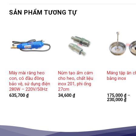
SẢN PHẨM TƯƠNG TỰ
Máy mài răng heo
Núm tạo ẩm cám
Máng tập ăn c
con, có đầu đồng
cho heo, chất liệu
bằng inox
bảo vệ, sử dụng điện
inox 201, phi ống
280W – 220V/50Hz
27cm
Khoảng
₫
635,700
₫
34,600
₫
175,000
₫
–
giá:
Kho
230,000
₫
từ
giá:
77,500 ₫
từ
đến
175,
112,800 ₫
đến
230,