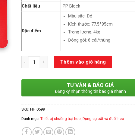
Chất liệu
PP Block
Màu sắc: Đỏ
Kích thước: 77.5*95cm
Đặc điểm
Trọng lượng: 4kg
Đóng gói: 6 cái/thùng
Số lượng
Thêm vào giỏ hàng
TƯ VẤN & BÁO GIÁ
Đăng ký nhận thông tin báo giá nhanh
SKU:
HH 0599
Danh mục:
Thiết bị chuồng trại heo
,
Dụng cụ bắt và đuổi heo