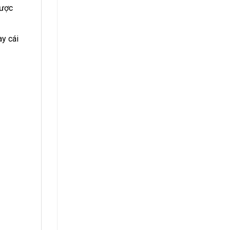
được
y cái