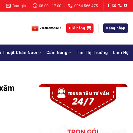
Báo giá
08:00 - 17:00
0966 566 475
Giỏ hàng
Đăng nhập
Vietnamese
▼
ỹ Thuật Chăn Nuôi
Cẩm Nang
Tin Thị Trường
Liên Hệ
 xăm