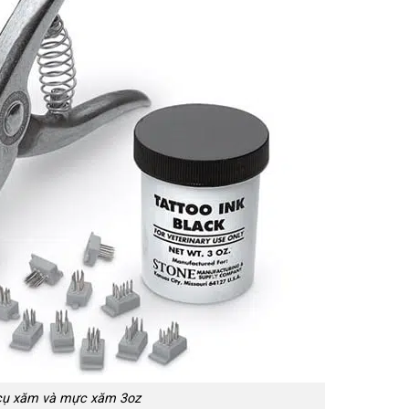
cụ xăm và mực xăm 3oz