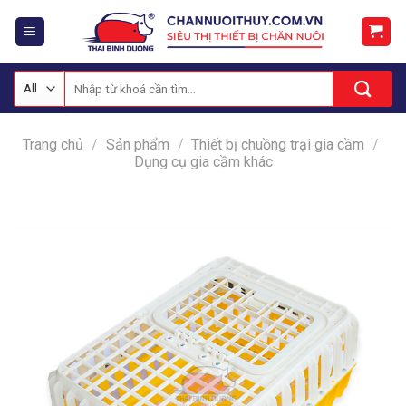
Skip
to
content
Tìm
kiếm:
Trang chủ
/
Sản phẩm
/
Thiết bị chuồng trại gia cầm
/
Dụng cụ gia cầm khác