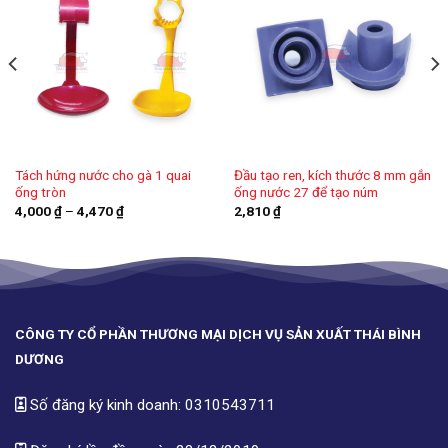
Tách hứng nước cho gà 1 quai
Đầu tạo ren, kích thước 8 mm gắn
ống tròn
ống nước 27 để tạo núm
Khoảng
4,000
₫
–
4,470
₫
2,810
₫
giá:
từ
4,000 ₫
đến
4,470 ₫
CÔNG TY CỔ PHẦN THƯƠNG MẠI DỊCH VỤ SẢN XUẤT THÁI BÌNH
DƯƠNG
Số đăng ký kinh doanh: 0310543711