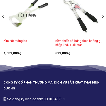
HẾT HÀNG
Kềm thiến bò bằng thép không gỉ,
Kìm cắt móng bò
nhập khẩu Pakistan
1,089,000
₫
599,000
₫
CÔNG TY CỔ PHẦN THƯƠNG MẠI DỊCH VỤ SẢN XUẤT THÁI BÌNH
DƯƠNG
Số đăng ký kinh doanh: 0310543711