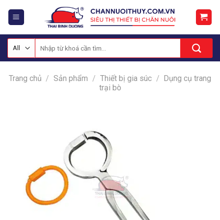
Skip
to
content
Tìm
kiếm:
Trang chủ
/
Sản phẩm
/
Thiết bị gia súc
/
Dụng cụ trang
trại bò