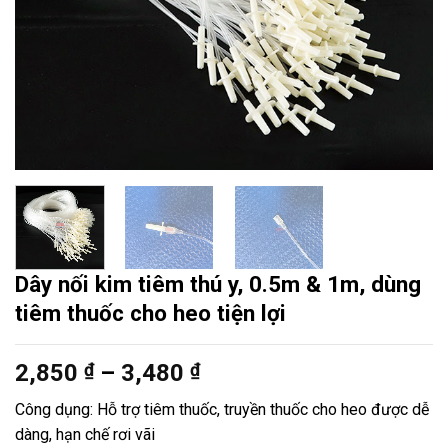
Dây nối kim tiêm thú y, 0.5m & 1m, dùng
tiêm thuốc cho heo tiện lợi
Khoảng
2,850
₫
–
3,480
₫
giá:
Công dụng: Hỗ trợ tiêm thuốc, truyền thuốc cho heo được dễ
từ
dàng, hạn chế rơi vãi
2,850 ₫