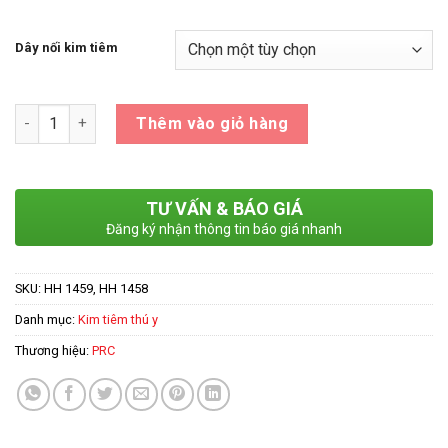
đến
3,480 ₫
Dây nối kim tiêm
Số lượng
Thêm vào giỏ hàng
TƯ VẤN & BÁO GIÁ
Đăng ký nhận thông tin báo giá nhanh
SKU:
HH 1459, HH 1458
Danh mục:
Kim tiêm thú y
Thương hiệu:
PRC