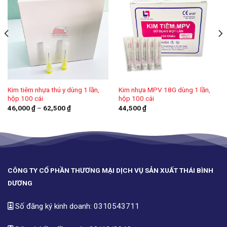
Kim tiêm nhựa thú y dùng 1 lần,
Kim nhựa MPV 18G dùng 1 lần,
hộp 100 cái
hộp 100 cái
Khoảng
46,000
₫
–
62,500
₫
44,500
₫
giá:
từ
46,000 ₫
đến
62,500 ₫
CÔNG TY CỔ PHẦN THƯƠNG MẠI DỊCH VỤ SẢN XUẤT THÁI BÌNH
DƯƠNG
Số đăng ký kinh doanh: 0310543711