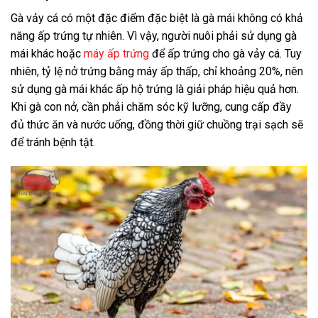
Gà vảy cá có một đặc điểm đặc biệt là gà mái không có khả
năng ấp trứng tự nhiên. Vì vậy, người nuôi phải sử dụng gà
mái khác hoặc
máy ấp trứng
để ấp trứng cho gà vảy cá. Tuy
nhiên, tỷ lệ nở trứng bằng máy ấp thấp, chỉ khoảng 20%, nên
sử dụng gà mái khác ấp hộ trứng là giải pháp hiệu quả hơn.
Khi gà con nở, cần phải chăm sóc kỹ lưỡng, cung cấp đầy
đủ thức ăn và nước uống, đồng thời giữ chuồng trại sạch sẽ
để tránh bệnh tật.