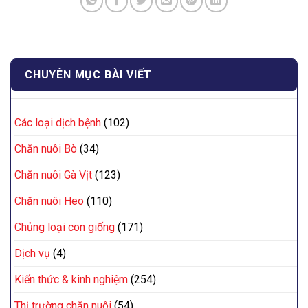
CHUYÊN MỤC BÀI VIẾT
Các loại dịch bệnh
(102)
Chăn nuôi Bò
(34)
Chăn nuôi Gà Vịt
(123)
Chăn nuôi Heo
(110)
Chủng loại con giống
(171)
Dịch vụ
(4)
Kiến thức & kinh nghiệm
(254)
Thị trường chăn nuôi
(54)