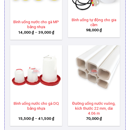
Bình uống tự động cho gia
Bình uống nước cho gà MP
cầm
bằng nhựa
98,000
₫
Khoảng
14,000
₫
–
39,000
₫
giá:
từ
14,000 ₫
đến
39,000 ₫
Bình uống nước cho gà DQ
Đường uống nước vuông,
bằng nhựa
kích thước 22 mm, dài
4.06 m
Khoảng
15,500
₫
–
41,500
₫
70,000
₫
giá:
từ
15,500 ₫