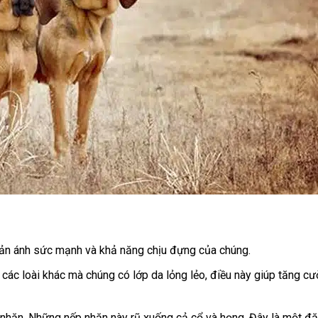
ản ánh sức mạnh và khả năng chịu đựng của chúng.
các loài khác mà chúng có lớp da lỏng lẻo, điều này giúp tăng c
 nhăn. Những nếp nhăn này rũ xuống cả cổ và họng. Đây là một đ