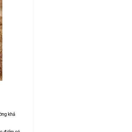
ường khả
ặc điểm có