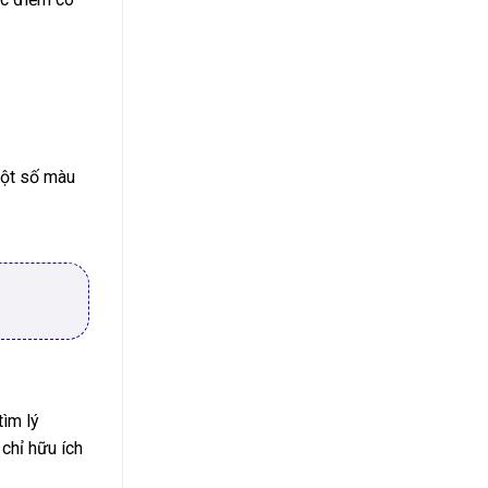
một số màu
tìm lý
chỉ hữu ích