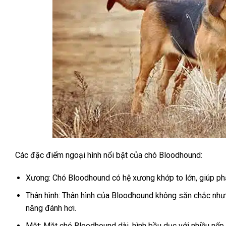
Các đặc điểm ngoại hình nổi bật của chó Bloodhound:
Xương: Chó Bloodhound có hệ xương khớp to lớn, giúp ph
Thân hình: Thân hình của Bloodhound không săn chắc như 
năng đánh hơi.
Mặt: Mặt chó Bloodhound dài, hình bầu dục với nhiều nếp