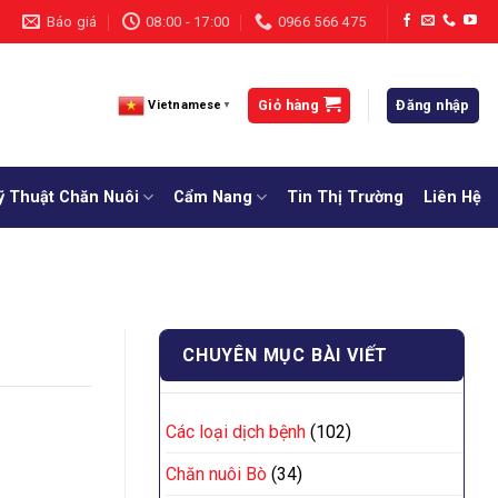
Báo giá
08:00 - 17:00
0966 566 475
Giỏ hàng
Đăng nhập
Vietnamese
▼
ỹ Thuật Chăn Nuôi
Cẩm Nang
Tin Thị Trường
Liên Hệ
CHUYÊN MỤC BÀI VIẾT
Các loại dịch bệnh
(102)
Chăn nuôi Bò
(34)