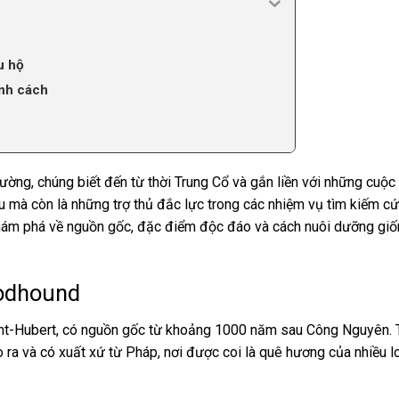
u hộ
ính cách
hường, chúng biết đến từ thời Trung Cổ và gắn liền với những cuộc
 mà còn là những trợ thủ đắc lực trong các nhiệm vụ tìm kiếm cứ
khám phá về nguồn gốc, đặc điểm độc đáo và cách nuôi dưỡng gi
oodhound
int-Hubert, có nguồn gốc từ khoảng 1000 năm sau Công Nguyên. 
o ra và có xuất xứ từ Pháp, nơi được coi là quê hương của nhiều l