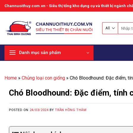
Skip
Channuoithuy.com.vn - Siêu thị tổng kho dụng cụ và thiết bị ngành chă
to
content
Tìm
kiếm:
Danh mục sản phẩm
Home
»
Chủng loại con giống
»
Chó Bloodhound: Đặc điểm, tín
Chó Bloodhound: Đặc điểm, tính c
POSTED ON
24/03/2024
BY
TRẦN HỒNG THẮM