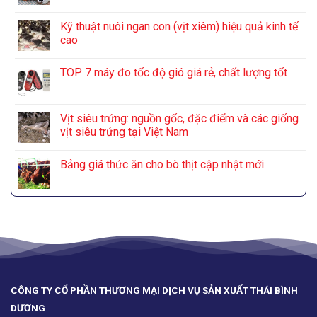
Kỹ thuật nuôi ngan con (vịt xiêm) hiệu quả kinh tế
cao
TOP 7 máy đo tốc độ gió giá rẻ, chất lượng tốt
Vịt siêu trứng: nguồn gốc, đặc điểm và các giống
vịt siêu trứng tại Việt Nam
Bảng giá thức ăn cho bò thịt cập nhật mới
CÔNG TY CỔ PHẦN THƯƠNG MẠI DỊCH VỤ SẢN XUẤT THÁI BÌNH
DƯƠNG