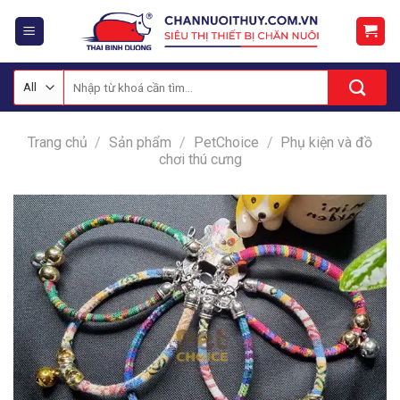
Skip
to
content
Tìm
kiếm:
Trang chủ
/
Sản phẩm
/
PetChoice
/
Phụ kiện và đồ
chơi thú cưng