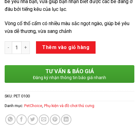
bé yêu nhà bạn, vừa giúp bạn nhận biết được các bé đang ở
đâu bởi tiếng kêu của lục lạc.
Vòng cổ thổ cẩm có nhiều màu sắc ngọt ngào, giúp bé yêu
vừa dễ thương, vừa sang chảnh
Số lượng
Thêm vào giỏ hàng
TƯ VẤN & BÁO GIÁ
Đăng ký nhận thông tin báo giá nhanh
SKU:
PET 0100
Danh mục:
PetChoice
,
Phụ kiện và đồ chơi thú cưng