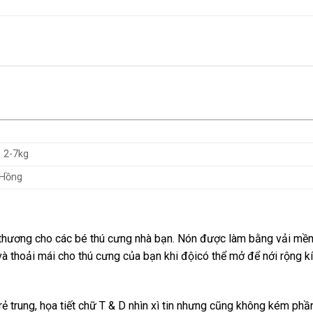
é 2-7kg
 Hồng
thương cho các bé thú cưng nhà bạn. Nón được làm bằng vải mề
 và thoải mái cho thú cưng của bạn khi độicó thể mở để nới rộng k
rẻ trung, họa tiết chữ T & D nhìn xì tin nhưng cũng không kém ph