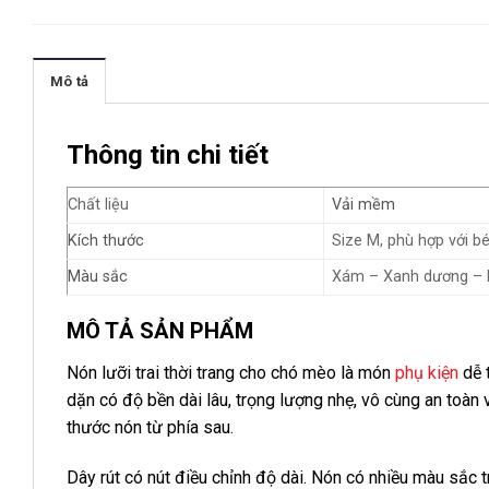
Mô tả
Thông tin chi tiết
Chất liệu
Vải mềm
Kích thước
Size M, phù hợp với b
Màu sắc
Xám – Xanh dương –
MÔ TẢ SẢN PHẨM
Nón lưỡi trai thời trang cho chó mèo là món
phụ kiện
dễ 
dặn có độ bền dài lâu, trọng lượng nhẹ, vô cùng an toàn
thước nón từ phía sau.
Dây rút có nút điều chỉnh độ dài. Nón có nhiều màu sắc t