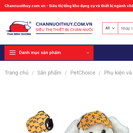
Skip
Channuoithuy.com.vn - Siêu thị tổng kho dụng cụ và thiết bị ngành chă
to
content
Tìm
kiếm:
Danh mục sản phẩm
Trang chủ
/
Sản phẩm
/
PetChoice
/
Phụ kiện và