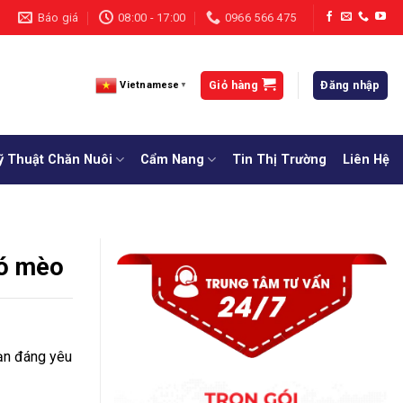
Báo giá
08:00 - 17:00
0966 566 475
Giỏ hàng
Đăng nhập
Vietnamese
▼
ỹ Thuật Chăn Nuôi
Cẩm Nang
Tin Thị Trường
Liên Hệ
hó mèo
bạn đáng yêu