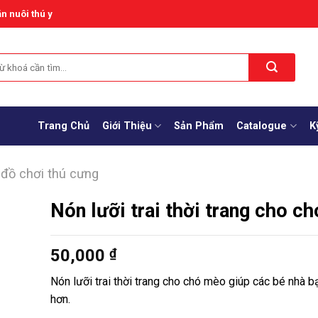
n nuôi thú y
Trang Chủ
Giới Thiệu
Sản Phẩm
Catalogue
K
 đồ chơi thú cưng
Nón lưỡi trai thời trang cho c
50,000
₫
Nón lưỡi trai thời trang cho chó mèo giúp các bé nhà 
hơn.