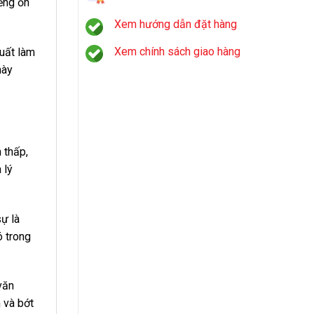
ếng ồn
Xem hướng dẫn đặt hàng
Xem chính sách giao hàng
xuất làm
mày
 thấp,
 lý
sự là
ó trong
văn
 và bớt