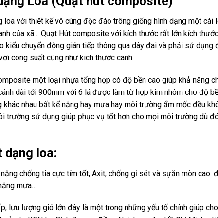
 dạng Loa (Quạt hút composite)
loa với thiết kế vô cùng độc đáo trông giống hình dạng một cái l
hanh của xã… Quạt Hút composite với kích thước rất lớn kích thướ
o kiểu chuyển động gián tiếp thông qua dây đai và phải sử dụng
với công suất cũng như kích thước cánh.
mposite một loại nhựa tổng hợp có độ bền cao giúp khả năng ch
ải cánh dài tới 900mm với 6 lá được làm từ hợp kim nhôm cho độ b
ng khác nhau bất kể nắng hay mưa hay môi trường ẩm mốc đều kh
trường sử dụng giúp phục vụ tốt hơn cho mọi môi trường dù đó
 dạng loa:
năng chống tia cực tím tốt, Axit, chống gỉ sét và sựăn mòn cao. 
 nắng mưa…
p, lưu lượng gió lớn đây là một trong những yếu tố chính giúp ch