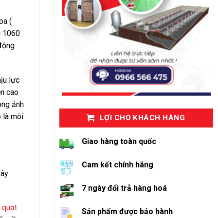
oa (
c 1060
 động
ịu lực
ền cao
ông ảnh
 là môi
LỢI CHO KHÁCH HÀNG
Giao hàng toàn quốc
Cam kết chính hãng
đây
7 ngày đổi trả hàng hoá
o
quạt
Sản phẩm được bảo hành