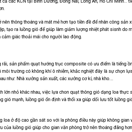
t cả các KCN tại Bình Dương, Đồng Nai, Long An, Hồ Chí Minh… ti
ơn.
rở nên thông thoáng và mát mẻ hơn tạo tiền đề để nhân công sản 
ệp, tạo ra luồng gió để giúp làm giảm lượng nhiệt phát sisnh do 
a cảm giác thoải mái cho người lao động.
 rãi, sản phẩm quạt hướng trục composite có ưu điểm là tiếng ồn
với môi trường có không khí ô nhiễm, khắc nghiệt đây là sự chọn lựa
hau như: Nhà xưởng sản xuất, các xưởng cơ kí, nhà kho….
h lớn nhỏ khác nhau, việc lựa chon quạt thông gió dạng loa thực 
g gió mạnh, luồng gió ổn định và thổi xa giúp dối lưu tốt luồng gi
g loa ở độ cao gần sát so với la phông điều này giúp không gian 
ưu của luồng gió giúp cho gian văn phòng trở nên thoáng đãng hơn