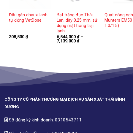
Đầu gắn chai xi lanh
Bạt trắng đục Thái
Quạt công ngh
tự động VetDose
Lan, dày 0.25 mm, sử
Munters EM50
dụng mặt hông trại
1.0/1.5)
lạnh
oảng
308,500
₫
6,544,000
₫
–
:
Khoảng
7,139,000
₫
giá:
680 ₫
từ
n
6,544,000 ₫
270 ₫
đến
7,139,000 ₫
CÔNG TY CỔ PHẦN THƯƠNG MẠI DỊCH VỤ SẢN XUẤT THÁI BÌNH
DƯƠNG
Số đăng ký kinh doanh: 0310543711