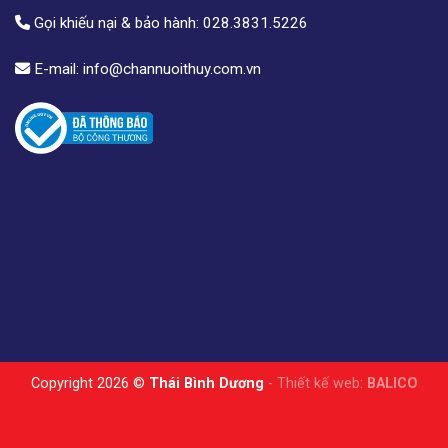
Gọi khiếu nại & bảo hành:
028.3831.5226
E-mail:
info@channuoithuy.com.vn
Copyright 2026 ©
Thái Bình Dương
- Thiết kế web:
BALICO