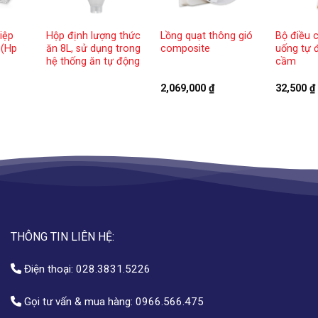
iệp
Hộp định lượng thức
Lồng quạt thông gió
Bộ điều c
 (Hp
ăn 8L, sử dụng trong
composite
uống tự 
hệ thống ăn tự động
cầm
2,069,000
₫
32,500
₫
THÔNG TIN LIÊN HỆ:
Điện thoại:
028.3831.5226
Gọi tư vấn & mua hàng:
0966.566.475