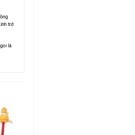
rồng
ính trở
goi là