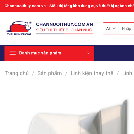
Skip
Channuoithuy.com.vn - Siêu thị tổng kho dụng cụ và thiết bị ngành chă
to
content
Tìm
kiếm:
Danh mục sản phẩm
Trang chủ
/
Sản phẩm
/
Linh kiện thay thế
/
Linh