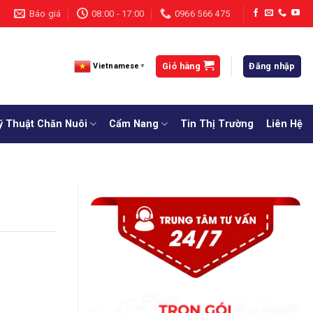
Báo giá
08:00 - 17:00
0966 566 475
Giỏ hàng
Đăng nhập
Vietnamese
▼
ỹ Thuật Chăn Nuôi
Cẩm Nang
Tin Thị Trường
Liên Hệ