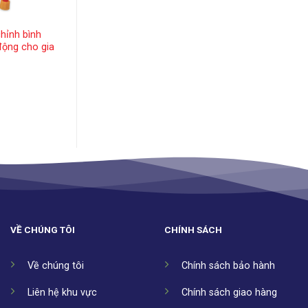
hỉnh bình
Keo dán bạt, dùng
động cho gia
cho trại lạnh
428,500
₫
–
Khoảng
1,765,000
₫
giá:
từ
428,500 ₫
đến
1,765,000 ₫
VỀ CHÚNG TÔI
CHÍNH SÁCH
Về chúng tôi
Chính sách bảo hành
Liên hệ khu vực
Chính sách giao hàng