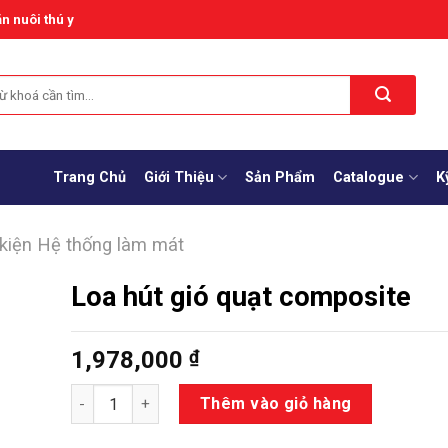
n nuôi thú y
Trang Chủ
Giới Thiệu
Sản Phẩm
Catalogue
K
 kiện Hệ thống làm mát
Loa hút gió quạt composite
1,978,000
₫
Số lượng
Thêm vào giỏ hàng