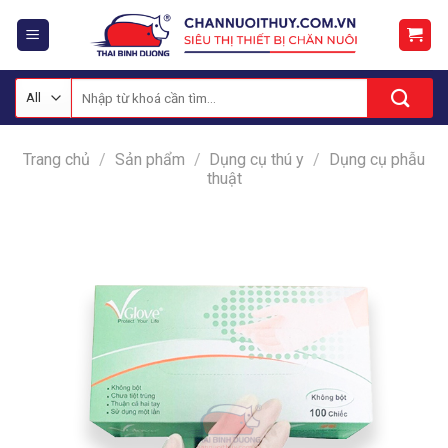
Skip
to
content
Tìm
kiếm:
Trang chủ
/
Sản phẩm
/
Dụng cụ thú y
/
Dụng cụ phẫu
thuật