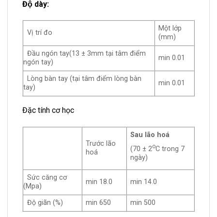
Độ dày:
Một lớp
Vị trí đo
(mm)
Đầu ngón tay(13 ± 3mm tại tâm điểm
min 0.01
ngón tay)
Lòng bàn tay (tại tâm điểm lòng bàn
min 0.01
tay)
Đặc tính cơ học
Sau lão hoá
Trước lão
o
(70 ± 2
C trong 7
hoá
ngày)
Sức căng cơ
min 18.0
min 14.0
(Mpa)
Độ giãn (%)
min 650
min 500