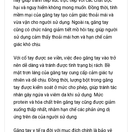
này giúp tránh tiếp xúc trực tiếp với các chất độc
hại và nguy hiểm không mong muốn. Đồng thời, tính
mềm mại của găng tay tạo cảm giác thoải mái và
vừa vặn cho người sử dụng. Ngoài ra, găng tay
cũng có chức năng giảm tiết mồ hôi tay, giúp người
sử dụng cảm thấy thoải mái hơn và hạn chế cảm
giác khó chịu.
Với cổ tay được se viền, việc đeo găng tay vào trở
nên dễ dàng và tránh được tình trạng bị rách. Bề
mặt trơn láng của găng tay cung cấp cảm giác tự
nhiên và dễ chịu. Đồng thời, lượng bột trong găng
tay được kiểm soát ở mức cho phép, giúp tránh tác
nhân gây ngứa và viêm da khi sử dụng. Mức
protein và hóa chất trên găng tay cũng được giảm
xuống thấp nhất, nhằm hạn chế các phản ứng dị
ứng trên da của người sử dụng.
Găng tay y tế ra đời với mục đích chính là bảo vệ