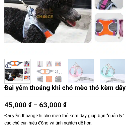
Đai yếm thoáng khí chó mèo thỏ kèm dây
Khoảng
45,000
₫
–
63,000
₫
giá:
Đai yếm thoáng khí chó mèo thỏ kèm dây giúp bạn “quản lý”
từ
các chú cún hiếu động và tinh nghịch dễ hơn.
45,000 ₫