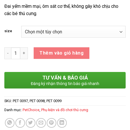
đến
Đai yếm mềm mại, ôm sát cơ thể, không gây khó chịu cho
63,000 ₫
các bé thú cưng.
size
Số lượng
Thêm vào giỏ hàng
TƯ VẤN & BÁO GIÁ
Đăng ký nhận thông tin báo giá nhanh
SKU:
PET 0097, PET 0098, PET 0099
Danh mục:
PetChoice
,
Phụ kiện và đồ chơi thú cưng