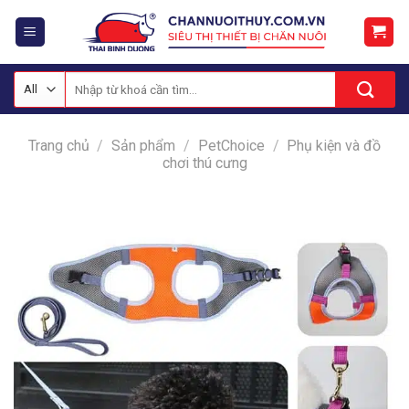
Skip
to
content
Tìm
kiếm:
Trang chủ
/
Sản phẩm
/
PetChoice
/
Phụ kiện và đồ
chơi thú cưng