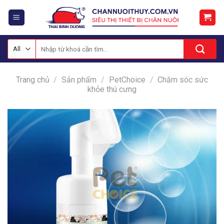
Skip
to
content
Tìm
kiếm:
Trang chủ
/
Sản phẩm
/
PetChoice
/
Chăm sóc sức
khỏe thú cưng