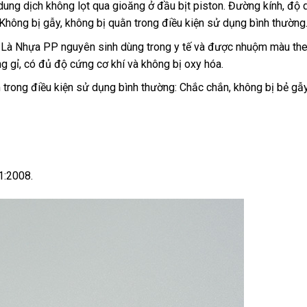
 dung dịch không lọt qua gioăng ở đầu bịt piston. Đường kính, độ d
 Không bị gẫy, không bị quằn trong điều kiện sử dụng bình thường
: Là Nhựa PP nguyên sinh dùng trong y tế và được nhuộm màu the
ng gỉ, có đủ độ cứng cơ khí và không bị oxy hóa.
trong điều kiện sử dụng bình thường: Chắc chắn, không bị bẻ gẫy
:2008.