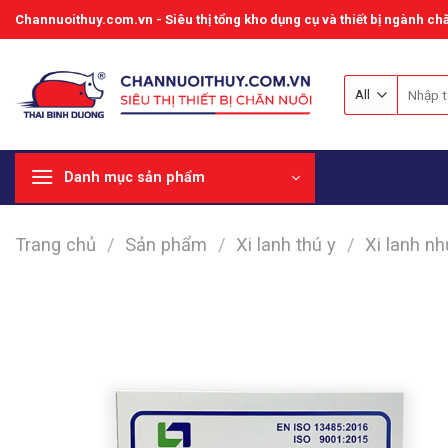
Skip
Channuoithuy.com.vn - Siêu thị tổng kho dụng cụ và thiết bị ngành chă
to
content
Tìm
kiếm:
Danh mục sản phẩm
Trang chủ
/
Sản phẩm
/
Xi lanh thú y
/
Xi lanh n