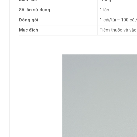
Số lần sử dụng
1 lần
Đóng gói
1 cái/túi – 100 cái
Mục đích
Tiêm thuốc và vắc