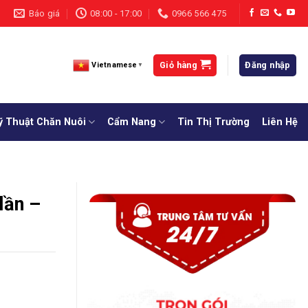
Báo giá
08:00 - 17:00
0966 566 475
Giỏ hàng
Đăng nhập
Vietnamese
▼
ỹ Thuật Chăn Nuôi
Cẩm Nang
Tin Thị Trường
Liên Hệ
lần –