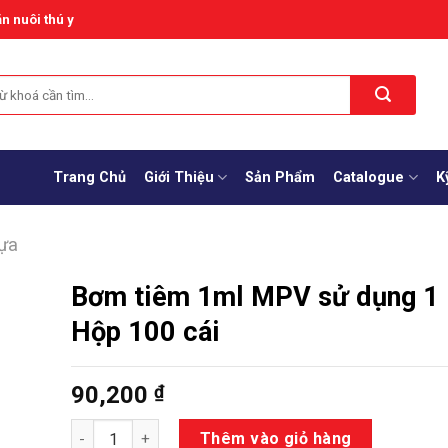
n nuôi thú y
Trang Chủ
Giới Thiệu
Sản Phẩm
Catalogue
K
hựa
Bơm tiêm 1ml MPV sử dụng 1 
Hộp 100 cái
90,200
₫
Số lượng
Thêm vào giỏ hàng