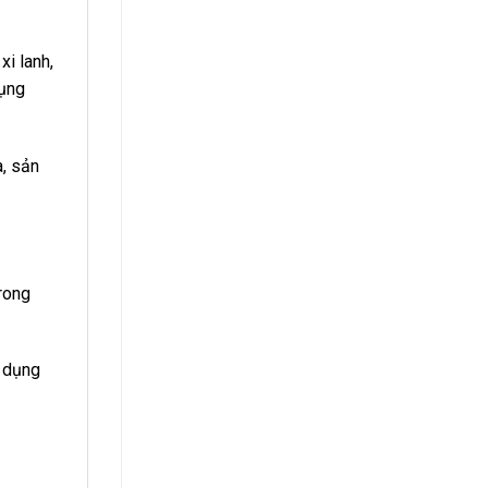
i lanh,
dụng
a, sản
trong
ử dụng