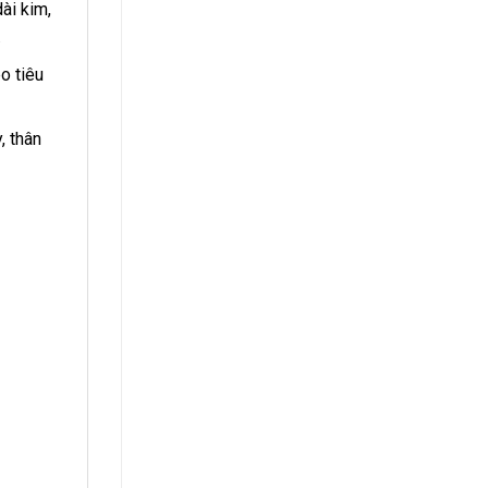
ài kim,
.
o tiêu
, thân