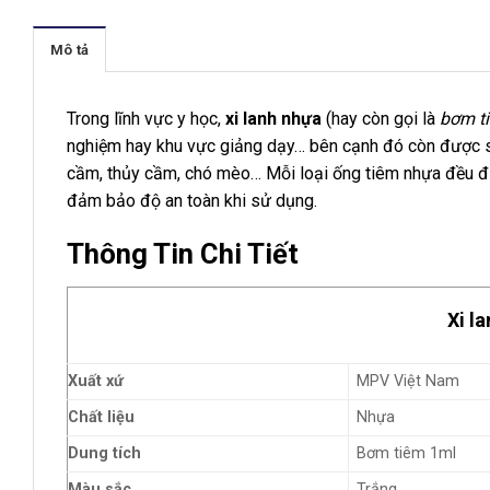
Mô tả
Trong lĩnh vực y học,
xi lanh nhựa
(hay còn gọi là
bơm t
nghiệm hay khu vực giảng dạy… bên cạnh đó còn được sử
cầm, thủy cầm, chó mèo… Mỗi loại ống tiêm nhựa đều đư
đảm bảo độ an toàn khi sử dụng.
Thông Tin Chi Tiết
Xi l
Xuất xứ
MPV Việt Nam
Chất liệu
Nhựa
Dung tích
Bơm tiêm 1ml
Màu sắc
Trắng