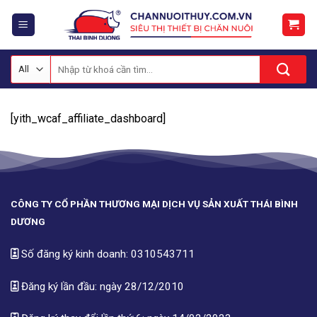
Skip
to
content
Tìm
kiếm:
[yith_wcaf_affiliate_dashboard]
CÔNG TY CỔ PHẦN THƯƠNG MẠI DỊCH VỤ SẢN XUẤT THÁI BÌNH
DƯƠNG
Số đăng ký kinh doanh: 0310543711
Đăng ký lần đầu: ngày 28/12/2010